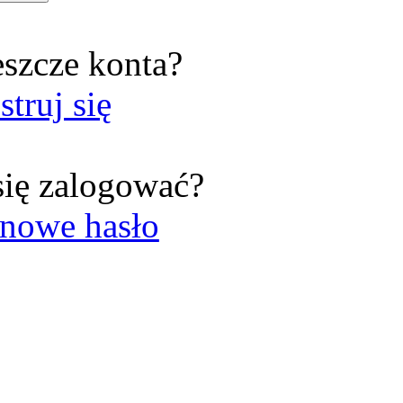
eszcze konta?
struj się
się zalogować?
nowe hasło