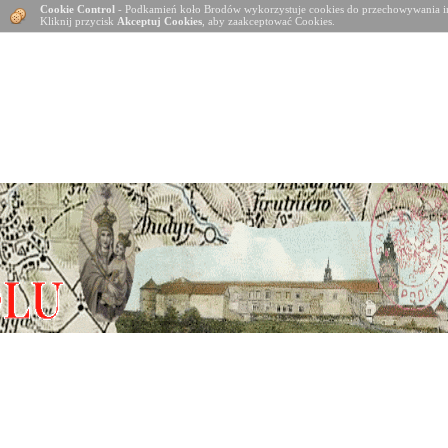
Cookie Control
- Podkamień koło Brodów wykorzystuje cookies do przechowywania in
Kliknij przycisk
Akceptuj Cookies
, aby zaakceptować Cookies.