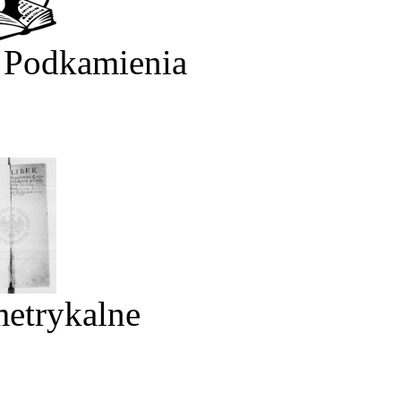
 Podkamienia
metrykalne