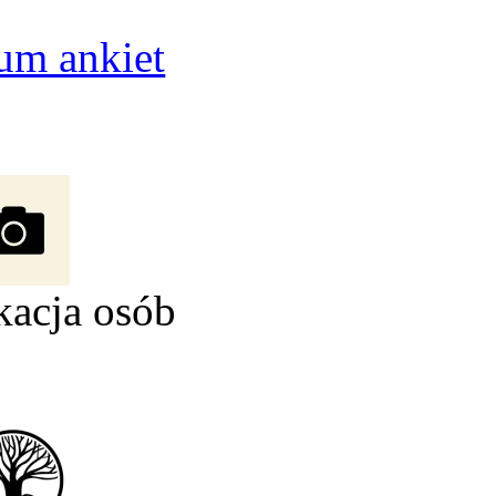
um ankiet
kacja osób