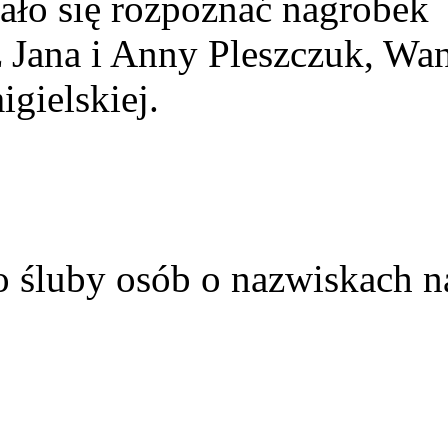
ało się rozpoznać nagrobek
z Jana i Anny Pleszczuk, Wa
gielskiej.
o śluby osób o nazwiskach n