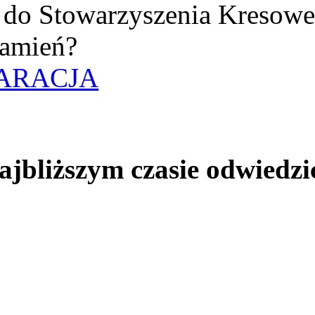
uż do Stowarzyszenia Kresow
amień?
ARACJA
jbliższym czasie odwiedzi