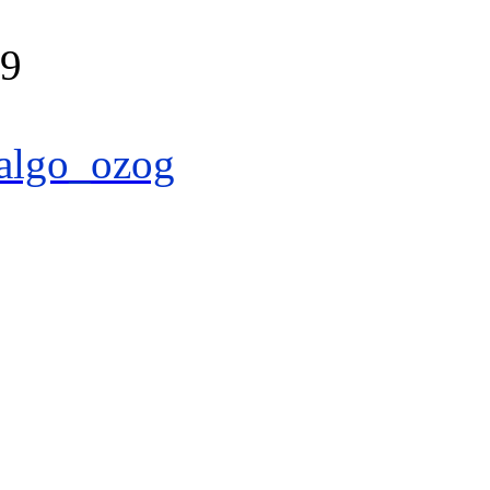
39
algo_ozog