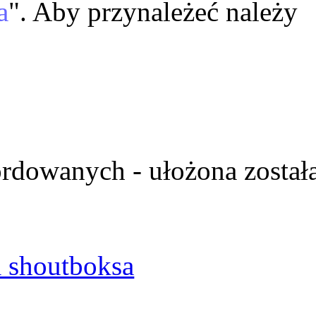
a
". Aby przynależeć należy
ordowanych - ułożona został
 shoutboksa