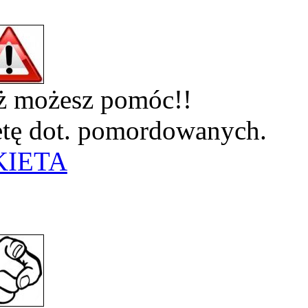
eż możesz pomóc!!
ietę dot. pomordowanych.
KIETA