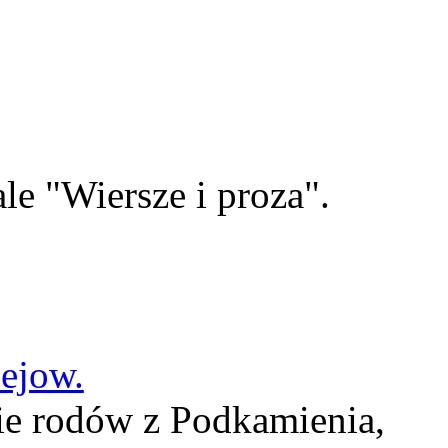
le "Wiersze i proza".
lejow.
ie rodów z Podkamienia,