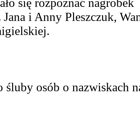
ało się rozpoznać nagrobek
z Jana i Anny Pleszczuk, Wa
gielskiej.
o śluby osób o nazwiskach n