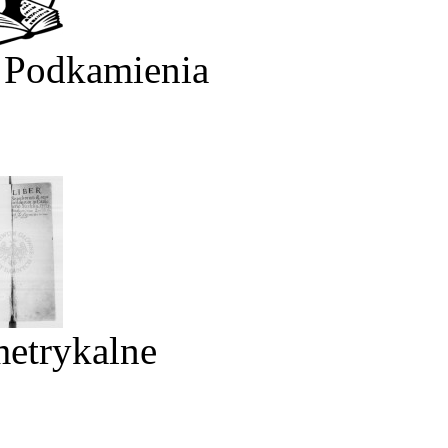
 Podkamienia
metrykalne