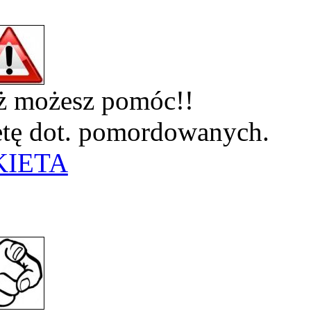
eż możesz pomóc!!
ietę dot. pomordowanych.
KIETA