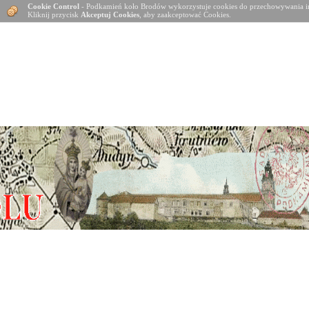
Cookie Control
- Podkamień koło Brodów wykorzystuje cookies do przechowywania in
Kliknij przycisk
Akceptuj Cookies
, aby zaakceptować Cookies.