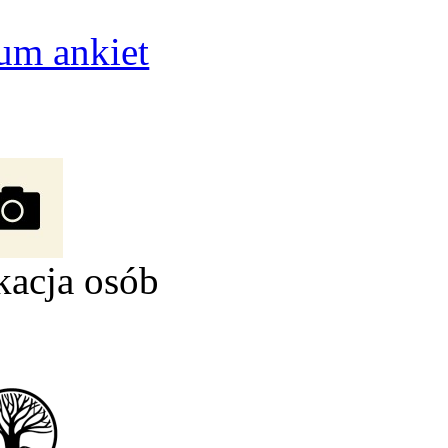
um ankiet
kacja osób