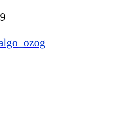
39
algo_ozog