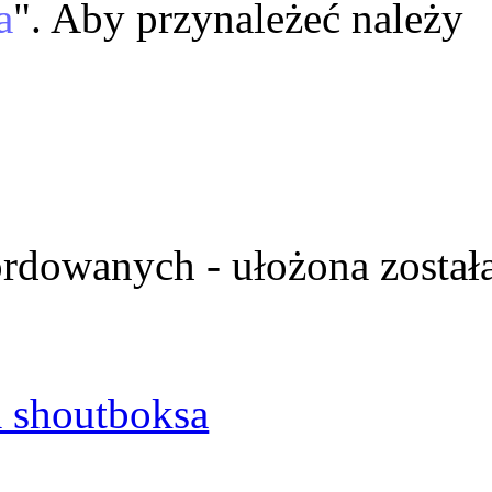
a
". Aby przynależeć należy
ordowanych - ułożona został
 shoutboksa