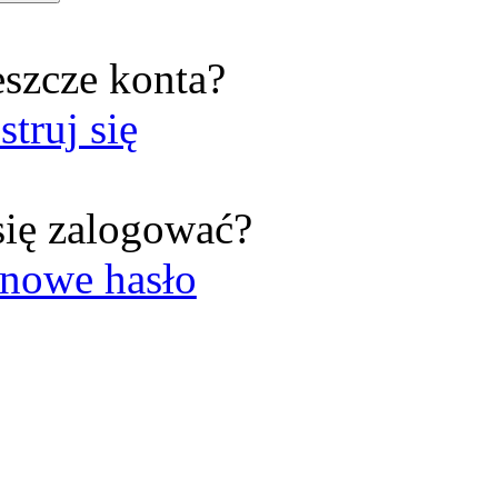
eszcze konta?
struj się
się zalogować?
nowe hasło