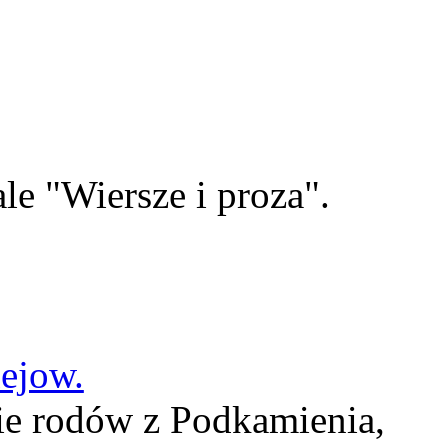
le "Wiersze i proza".
lejow.
ie rodów z Podkamienia,