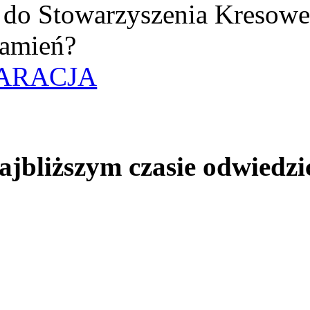
uż do Stowarzyszenia Kresow
amień?
ARACJA
jbliższym czasie odwiedzi