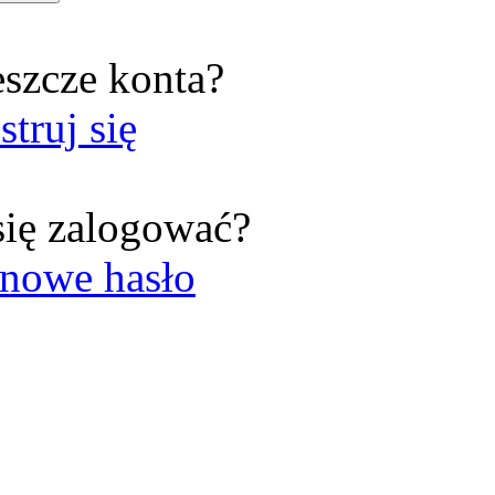
eszcze konta?
struj się
się zalogować?
nowe hasło