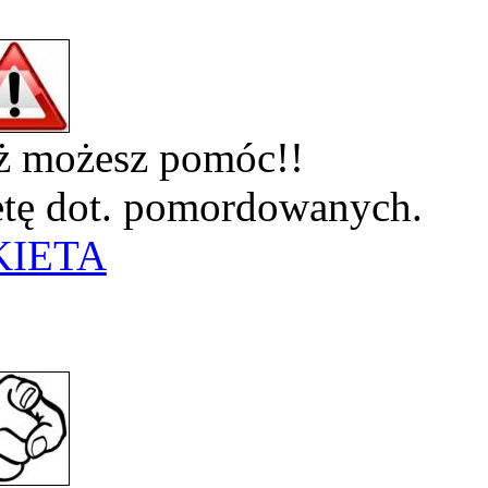
eż możesz pomóc!!
ietę dot. pomordowanych.
KIETA