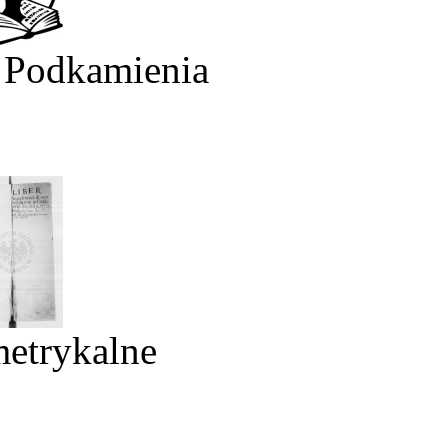
 Podkamienia
metrykalne