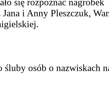
ało się rozpoznać nagrobek
z Jana i Anny Pleszczuk, Wa
gielskiej.
o śluby osób o nazwiskach n