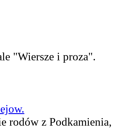
le "Wiersze i proza".
lejow.
ie rodów z Podkamienia,