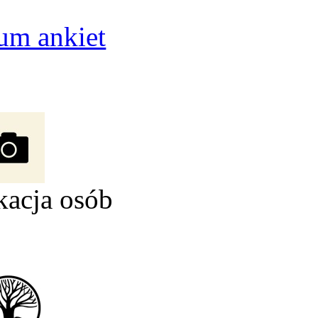
um ankiet
kacja osób