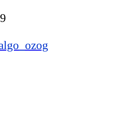
39
algo_ozog