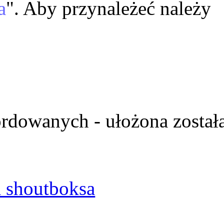
a
". Aby przynależeć należy
ordowanych - ułożona został
 shoutboksa