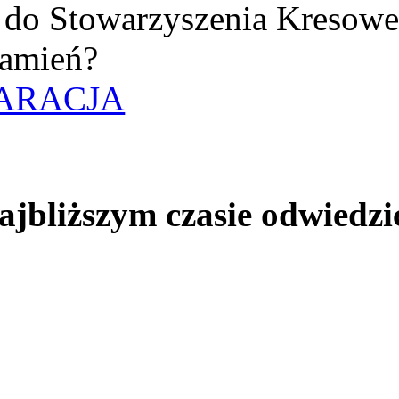
uż do Stowarzyszenia Kresow
amień?
ARACJA
jbliższym czasie odwiedzi