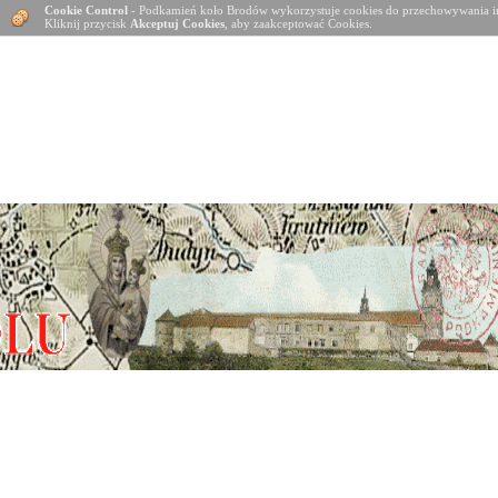
Cookie Control
- Podkamień koło Brodów wykorzystuje cookies do przechowywania in
Kliknij przycisk
Akceptuj Cookies
, aby zaakceptować Cookies.