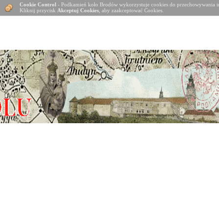
Cookie Control
- Podkamień koło Brodów wykorzystuje cookies do przechowywania in
Kliknij przycisk
Akceptuj Cookies
, aby zaakceptować Cookies.