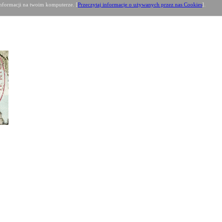
formacji na twoim komputerze. [
Przeczytaj informacje o używanych przez nas Cookies
].