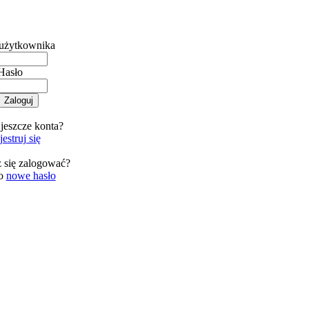
użytkownika
Hasło
jeszcze konta?
estruj się
 się zalogować?
 o
nowe hasło