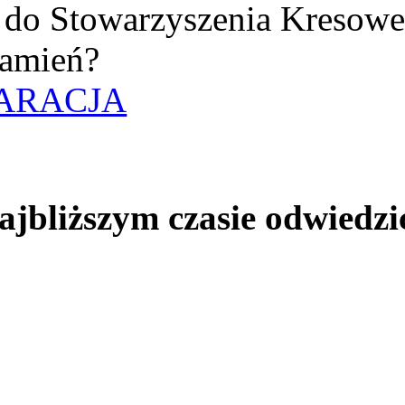
uż do Stowarzyszenia Kresow
amień?
ARACJA
jbliższym czasie odwiedzi