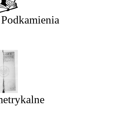
 Podkamienia
metrykalne