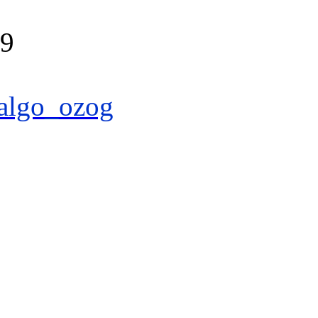
39
algo_ozog