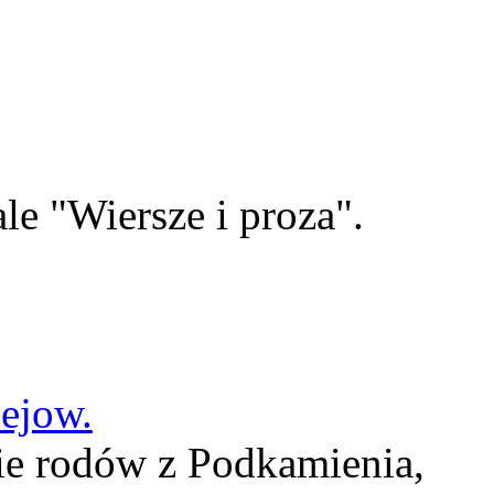
le "Wiersze i proza".
lejow.
ie rodów z Podkamienia,