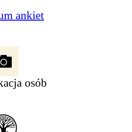
um ankiet
kacja osób