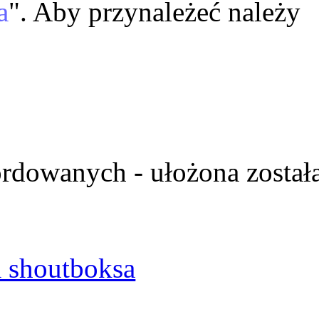
a
". Aby przynależeć należy
ordowanych - ułożona został
 shoutboksa