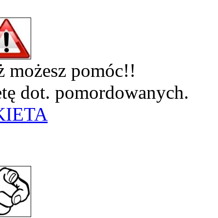
eż możesz pomóc!!
ietę dot. pomordowanych.
KIETA