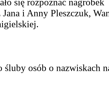
ało się rozpoznać nagrobek
z Jana i Anny Pleszczuk, Wa
gielskiej.
o śluby osób o nazwiskach n