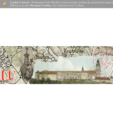
Cookie Control
- Podkamień koło Brodów wykorzystuje cookies do przechowywania in
Kliknij przycisk
Akceptuj Cookies
, aby zaakceptować Cookies.