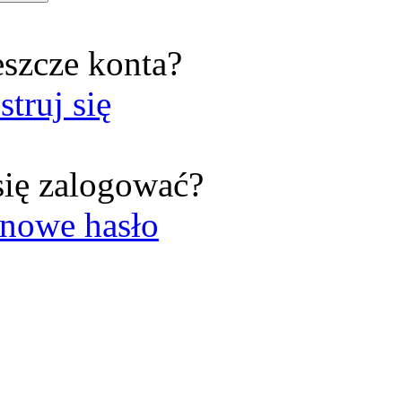
eszcze konta?
struj się
się zalogować?
nowe hasło