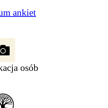
um ankiet
kacja osób