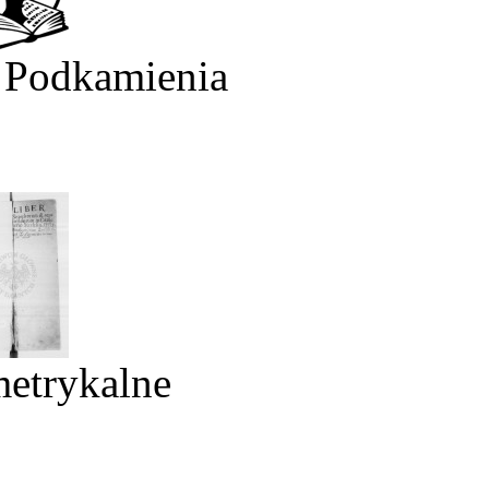
 Podkamienia
metrykalne