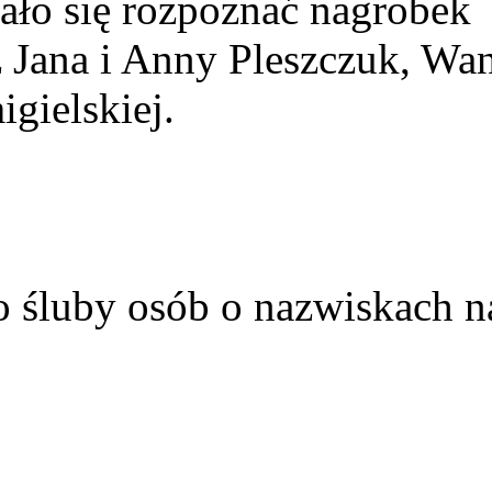
ało się rozpoznać nagrobek
z Jana i Anny Pleszczuk, Wa
gielskiej.
o śluby osób o nazwiskach n