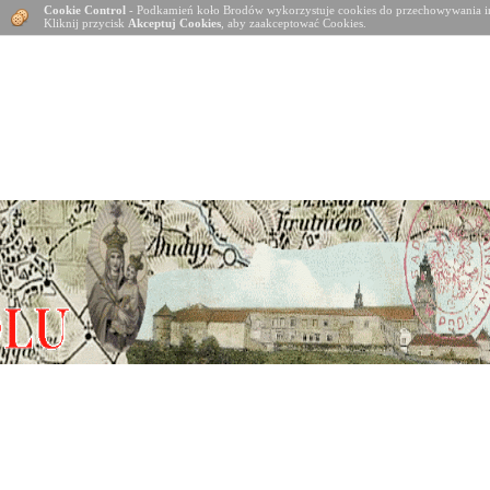
Cookie Control
- Podkamień koło Brodów wykorzystuje cookies do przechowywania in
Kliknij przycisk
Akceptuj Cookies
, aby zaakceptować Cookies.