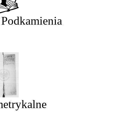
 Podkamienia
metrykalne