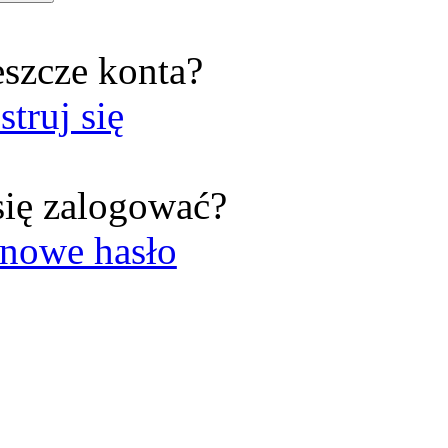
eszcze konta?
struj się
się zalogować?
nowe hasło