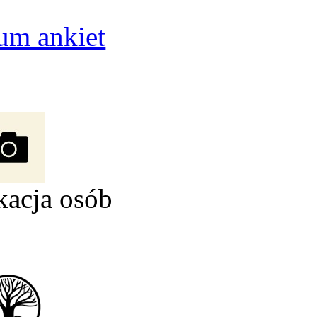
um ankiet
kacja osób