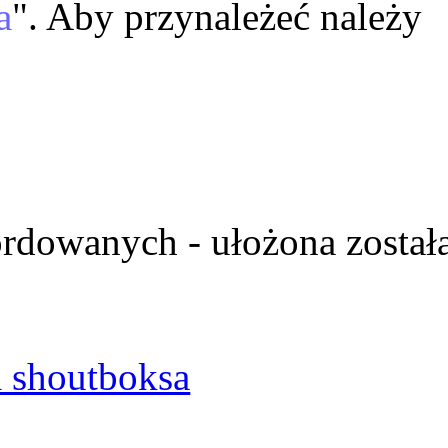
a
". Aby przynależeć należy
ordowanych - ułożona został
 shoutboksa