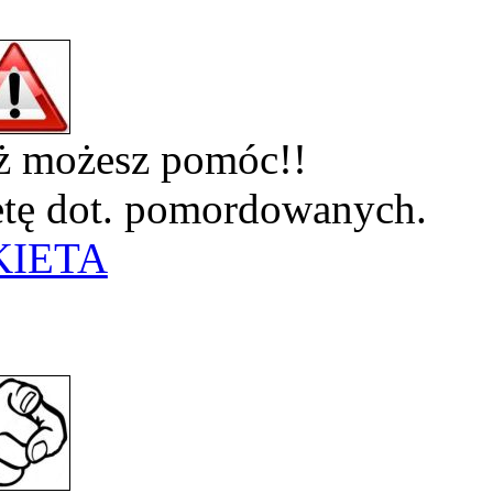
eż możesz pomóc!!
ietę dot. pomordowanych.
KIETA