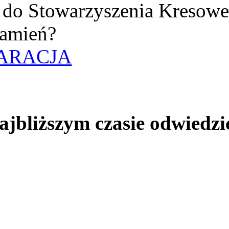
uż do Stowarzyszenia Kresow
amień?
ARACJA
jbliższym czasie odwiedzi