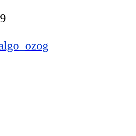
39
algo_ozog