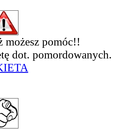
eż możesz pomóc!!
ietę dot. pomordowanych.
KIETA