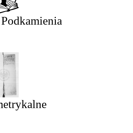
 Podkamienia
metrykalne