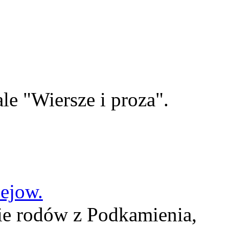
le "Wiersze i proza".
lejow.
ie rodów z Podkamienia,