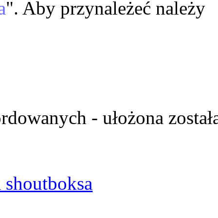
a
". Aby przynależeć należy
ordowanych - ułożona został
 shoutboksa