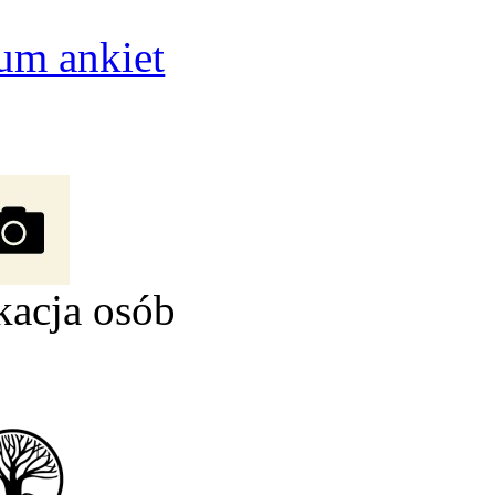
um ankiet
kacja osób