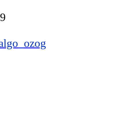
39
algo_ozog