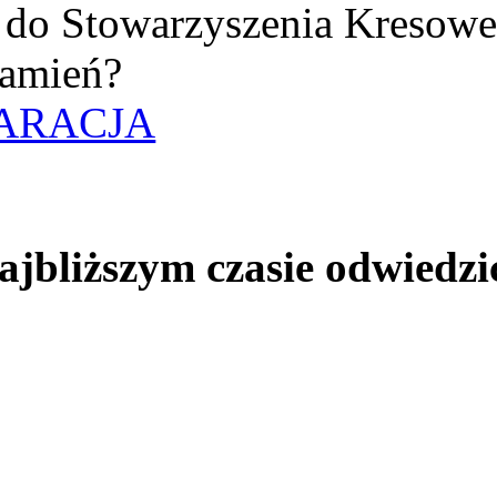
uż do Stowarzyszenia Kresow
amień?
ARACJA
jbliższym czasie odwiedzi