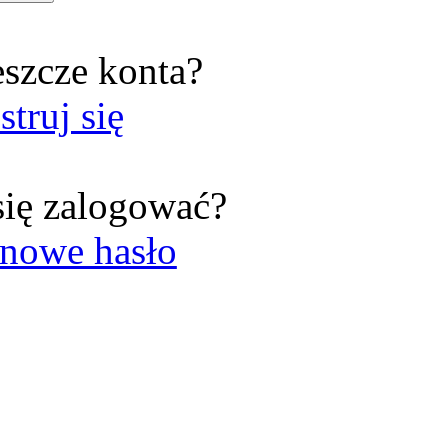
eszcze konta?
struj się
się zalogować?
nowe hasło