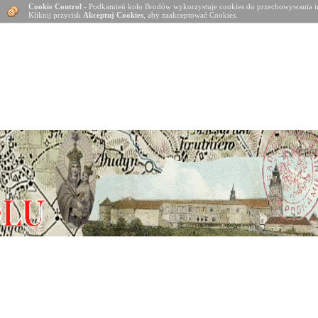
Cookie Control
- Podkamień koło Brodów wykorzystuje cookies do przechowywania in
Kliknij przycisk
Akceptuj Cookies
, aby zaakceptować Cookies.