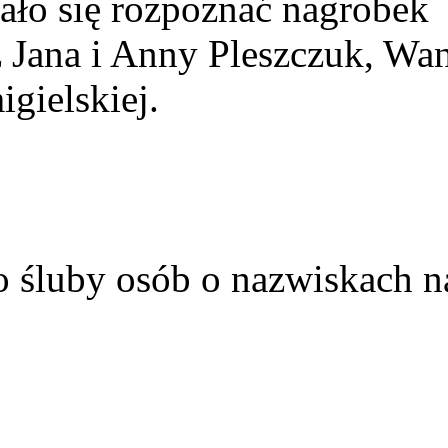
ało się rozpoznać nagrobek
z Jana i Anny Pleszczuk, Wa
gielskiej.
o śluby osób o nazwiskach n