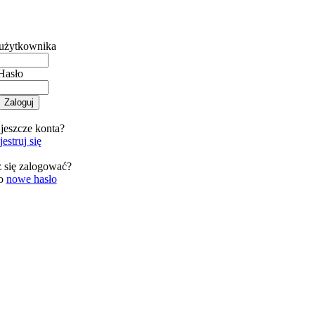
użytkownika
Hasło
jeszcze konta?
estruj się
 się zalogować?
 o
nowe hasło