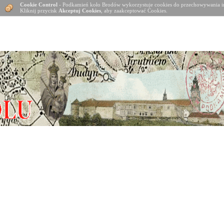
Cookie Control
- Podkamień koło Brodów wykorzystuje cookies do przechowywania in
Kliknij przycisk
Akceptuj Cookies
, aby zaakceptować Cookies.