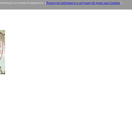
formacji na twoim komputerze. [
Przeczytaj informacje o używanych przez nas Cookies
].