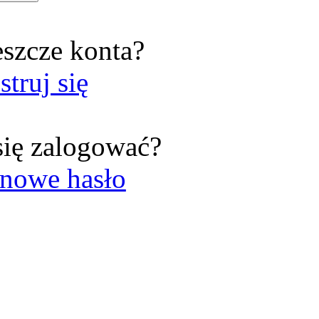
eszcze konta?
struj się
się zalogować?
nowe hasło