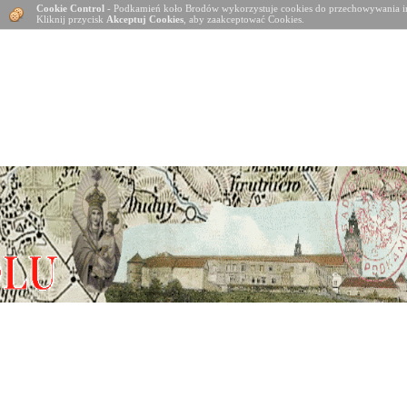
Cookie Control
- Podkamień koło Brodów wykorzystuje cookies do przechowywania in
Kliknij przycisk
Akceptuj Cookies
, aby zaakceptować Cookies.