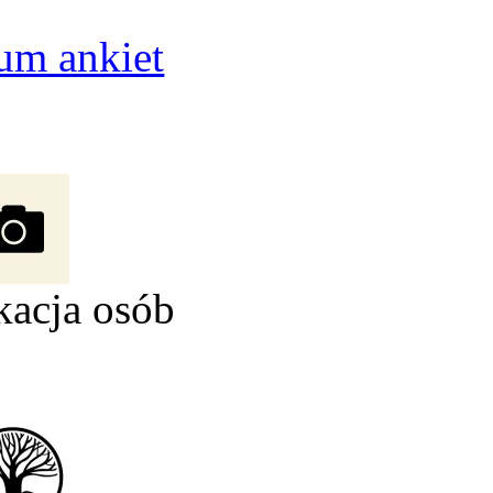
um ankiet
kacja osób