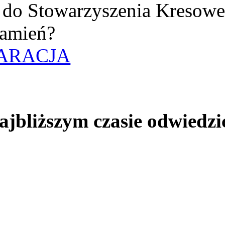
uż do Stowarzyszenia Kresow
amień?
ARACJA
jbliższym czasie odwiedzi