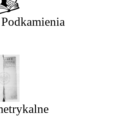
 Podkamienia
metrykalne