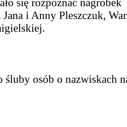
ało się rozpoznać nagrobek
z Jana i Anny Pleszczuk, Wa
gielskiej.
o śluby osób o nazwiskach n