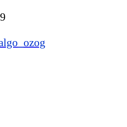
39
algo_ozog