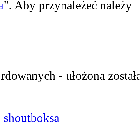
a
". Aby przynależeć należy
ordowanych - ułożona został
 shoutboksa