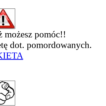
eż możesz pomóc!!
ietę dot. pomordowanych.
KIETA