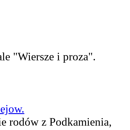
le "Wiersze i proza".
lejow.
ie rodów z Podkamienia,