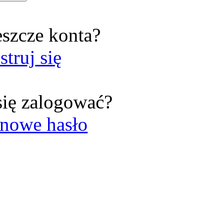
eszcze konta?
struj się
się zalogować?
nowe hasło