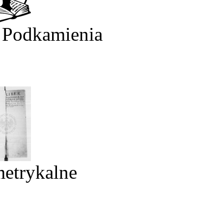
 Podkamienia
metrykalne