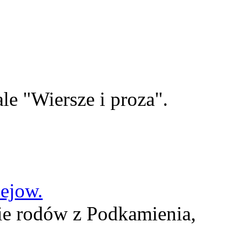
le "Wiersze i proza".
lejow.
ie rodów z Podkamienia,