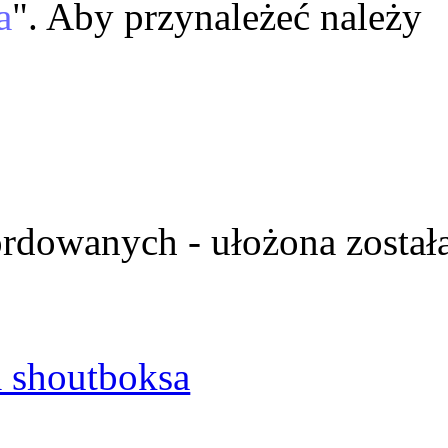
a
". Aby przynależeć należy
ordowanych - ułożona został
 shoutboksa