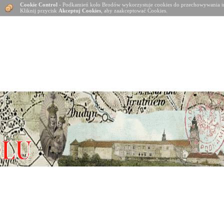
Cookie Control
- Podkamień koło Brodów wykorzystuje cookies do przechowywania in
Kliknij przycisk
Akceptuj Cookies
, aby zaakceptować Cookies.