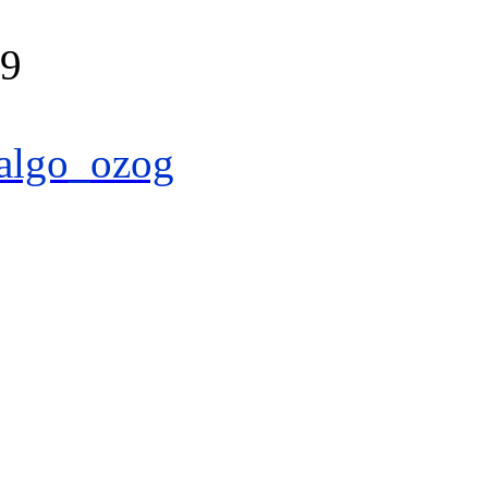
39
algo_ozog