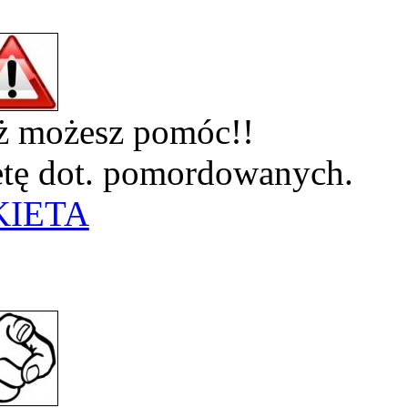
eż możesz pomóc!!
ietę dot. pomordowanych.
KIETA