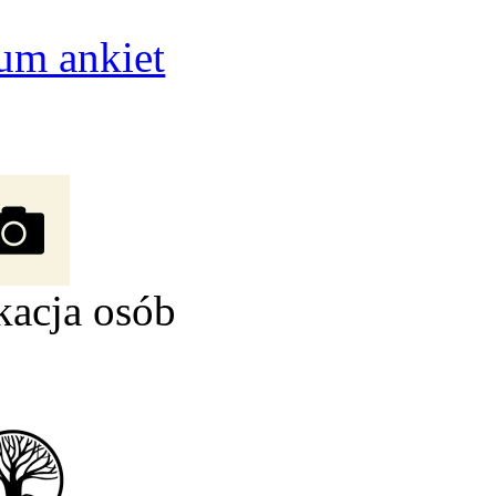
um ankiet
kacja osób