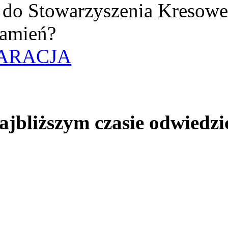
uż do Stowarzyszenia Kresow
amień?
ARACJA
jbliższym czasie odwiedzi