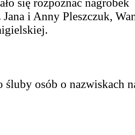
ało się rozpoznać nagrobek
z Jana i Anny Pleszczuk, Wa
gielskiej.
o śluby osób o nazwiskach n