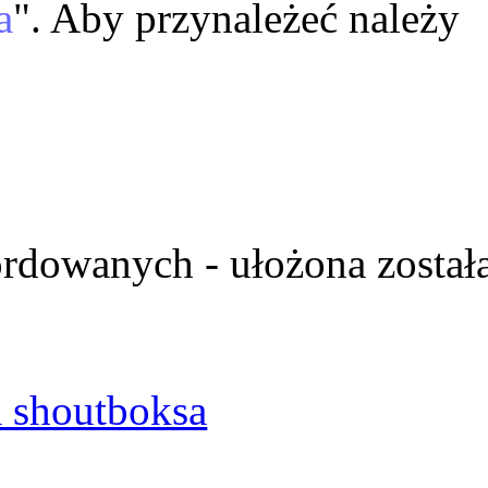
a
". Aby przynależeć należy
ordowanych - ułożona został
 shoutboksa