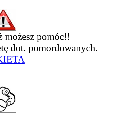
eż możesz pomóc!!
ietę dot. pomordowanych.
KIETA