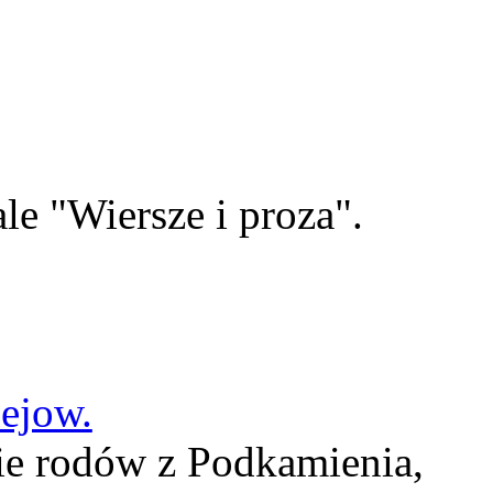
le "Wiersze i proza".
lejow.
ie rodów z Podkamienia,