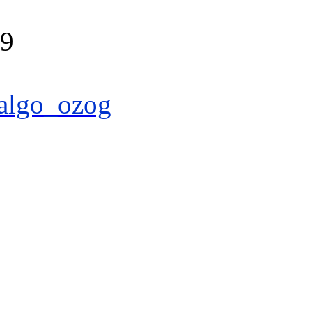
39
algo_ozog