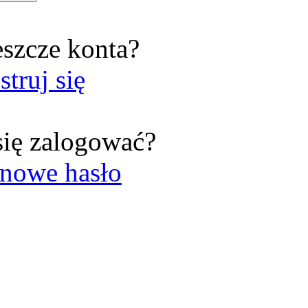
eszcze konta?
struj się
się zalogować?
nowe hasło