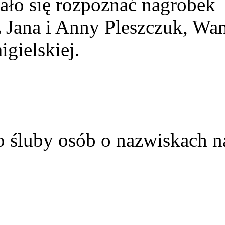
ało się rozpoznać nagrobek
z Jana i Anny Pleszczuk, Wa
gielskiej.
o śluby osób o nazwiskach n