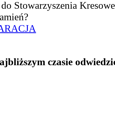
uż do Stowarzyszenia Kresow
amień?
ARACJA
jbliższym czasie odwiedzi