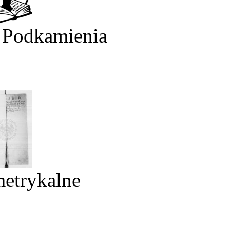
 Podkamienia
metrykalne