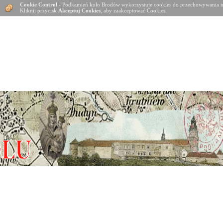
Cookie Control
- Podkamień koło Brodów wykorzystuje cookies do przechowywania in
Kliknij przycisk
Akceptuj Cookies
, aby zaakceptować Cookies.