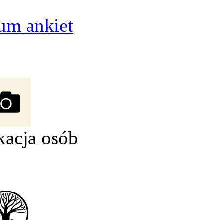
um ankiet
kacja osób