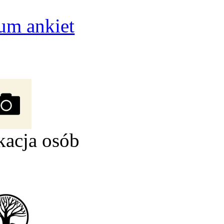
um ankiet
kacja osób