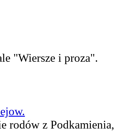
le "Wiersze i proza".
lejow.
ie rodów z Podkamienia,