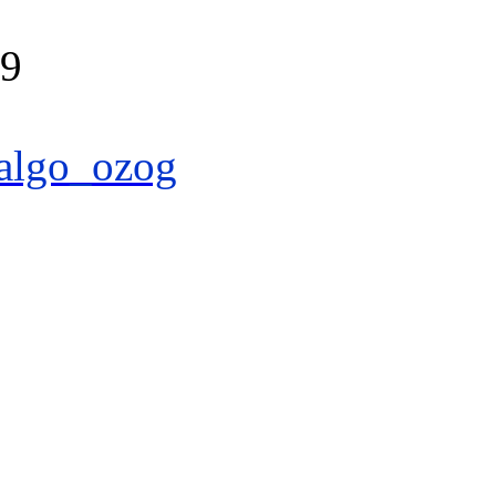
39
algo_ozog