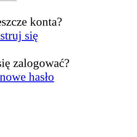
eszcze konta?
struj się
się zalogować?
nowe hasło