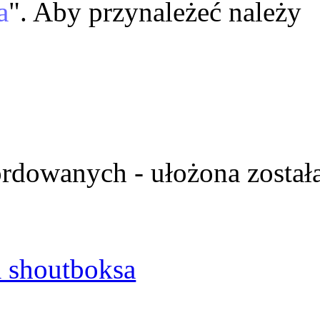
a
". Aby przynależeć należy
ordowanych - ułożona został
 shoutboksa