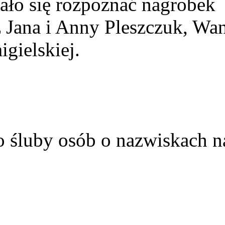
ało się rozpoznać nagrobek
z Jana i Anny Pleszczuk, Wa
gielskiej.
o śluby osób o nazwiskach n