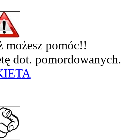
eż możesz pomóc!!
ietę dot. pomordowanych.
KIETA