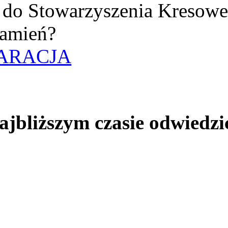
uż do Stowarzyszenia Kresow
amień?
ARACJA
jbliższym czasie odwiedzi