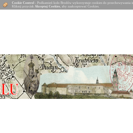
Cookie Control
- Podkamień koło Brodów wykorzystuje cookies do przechowywania in
Kliknij przycisk
Akceptuj Cookies
, aby zaakceptować Cookies.