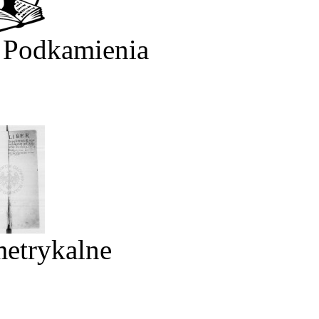
 Podkamienia
metrykalne