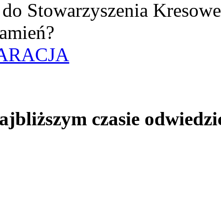
uż do Stowarzyszenia Kresow
amień?
ARACJA
jbliższym czasie odwiedzi