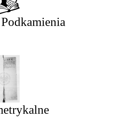
 Podkamienia
metrykalne