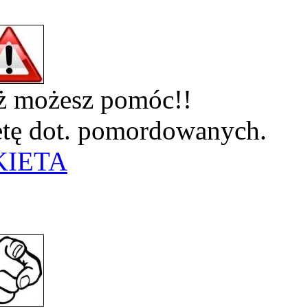
eż możesz pomóc!!
ietę dot. pomordowanych.
KIETA