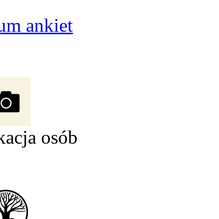
um ankiet
kacja osób