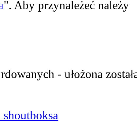
a
". Aby przynależeć należy
ordowanych - ułożona został
 shoutboksa