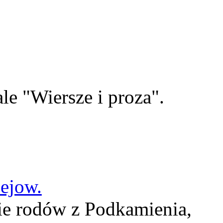
le "Wiersze i proza".
lejow.
ie rodów z Podkamienia,