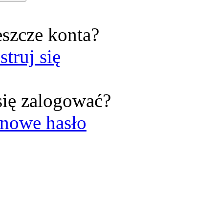
eszcze konta?
struj się
się zalogować?
nowe hasło