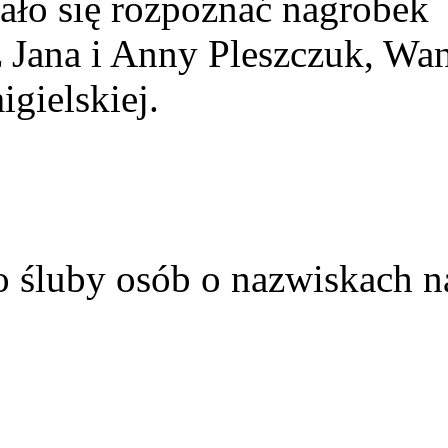
ało się rozpoznać nagrobek
z Jana i Anny Pleszczuk, Wa
gielskiej.
o śluby osób o nazwiskach n