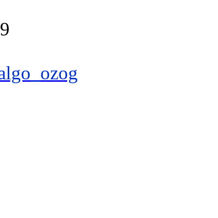
39
algo_ozog