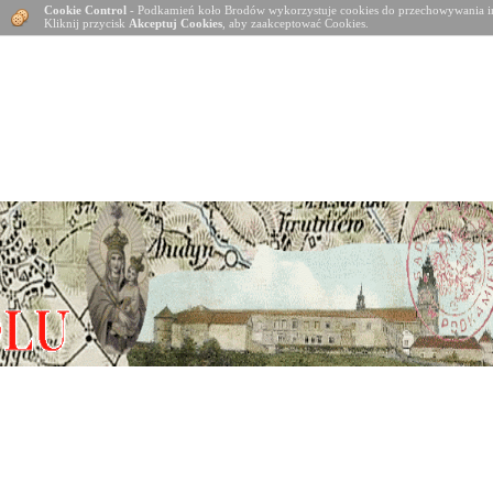
Cookie Control
- Podkamień koło Brodów wykorzystuje cookies do przechowywania in
Kliknij przycisk
Akceptuj Cookies
, aby zaakceptować Cookies.