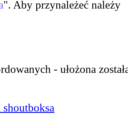
a
". Aby przynależeć należy
ordowanych - ułożona został
 shoutboksa