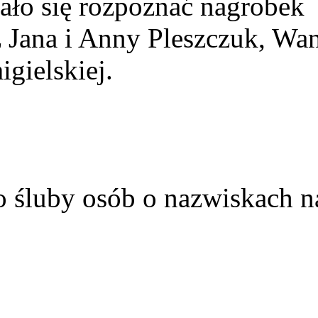
ało się rozpoznać nagrobek
z Jana i Anny Pleszczuk, Wa
gielskiej.
o śluby osób o nazwiskach n