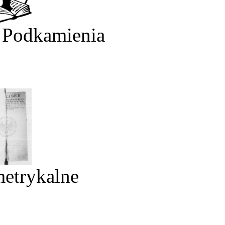
 Podkamienia
metrykalne