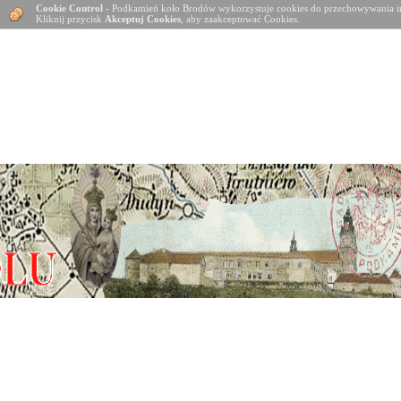
Cookie Control
- Podkamień koło Brodów wykorzystuje cookies do przechowywania in
Kliknij przycisk
Akceptuj Cookies
, aby zaakceptować Cookies.