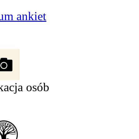
um ankiet
kacja osób