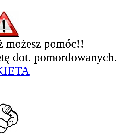
eż możesz pomóc!!
ietę dot. pomordowanych.
KIETA