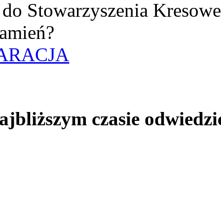
uż do Stowarzyszenia Kresow
amień?
ARACJA
jbliższym czasie odwiedzi