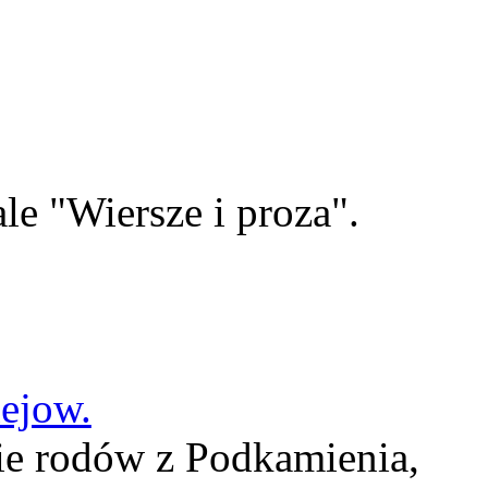
le "Wiersze i proza".
lejow.
ie rodów z Podkamienia,