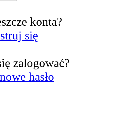
eszcze konta?
struj się
się zalogować?
nowe hasło