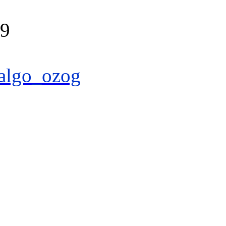
39
algo_ozog