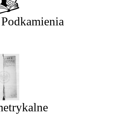
 Podkamienia
metrykalne