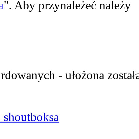
a
". Aby przynależeć należy
ordowanych - ułożona został
 shoutboksa