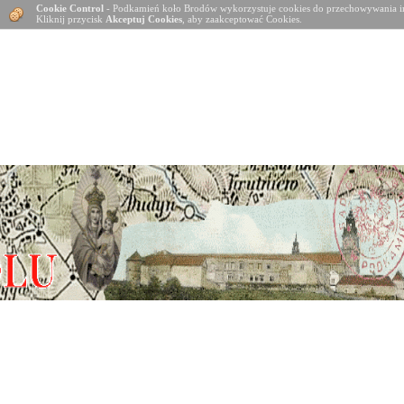
Cookie Control
- Podkamień koło Brodów wykorzystuje cookies do przechowywania in
Kliknij przycisk
Akceptuj Cookies
, aby zaakceptować Cookies.