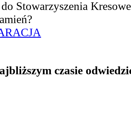
uż do Stowarzyszenia Kresow
amień?
ARACJA
jbliższym czasie odwiedzi