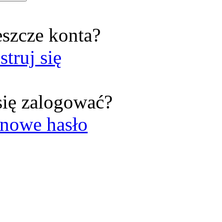
eszcze konta?
struj się
się zalogować?
nowe hasło