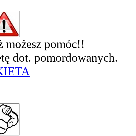
eż możesz pomóc!!
ietę dot. pomordowanych.
KIETA