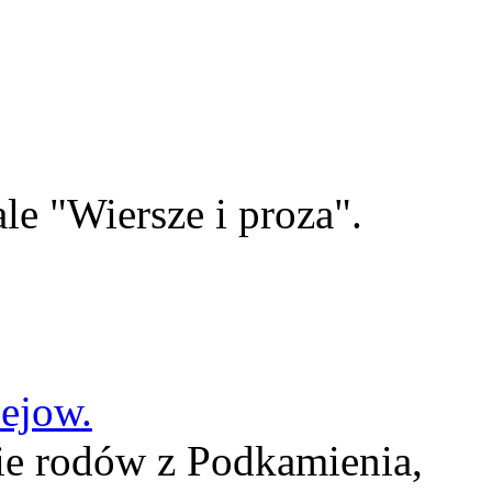
le "Wiersze i proza".
lejow.
ie rodów z Podkamienia,