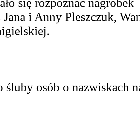
ało się rozpoznać nagrobek
z Jana i Anny Pleszczuk, Wa
gielskiej.
o śluby osób o nazwiskach n