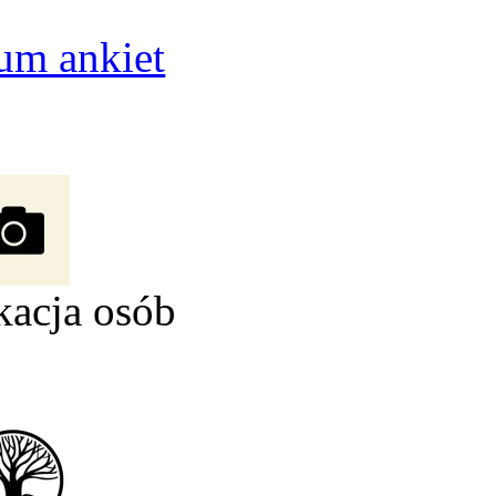
um ankiet
kacja osób