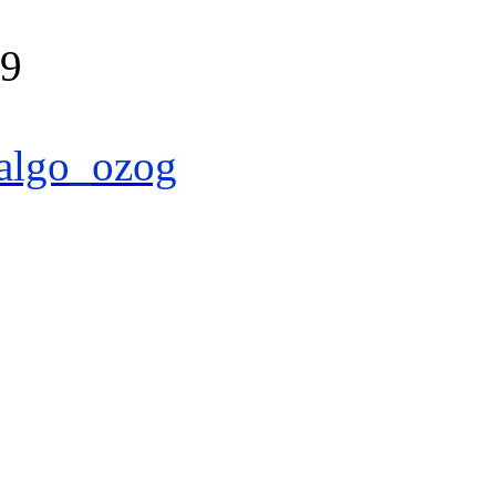
39
algo_ozog