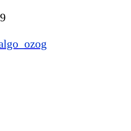
39
algo_ozog