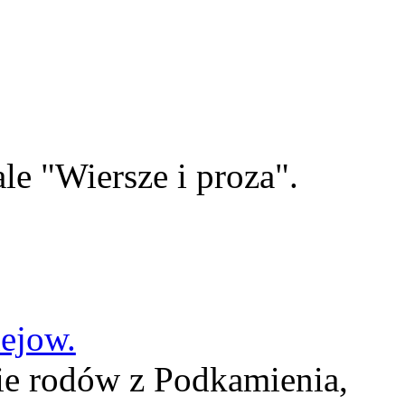
le "Wiersze i proza".
lejow.
ie rodów z Podkamienia,