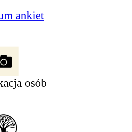
um ankiet
kacja osób