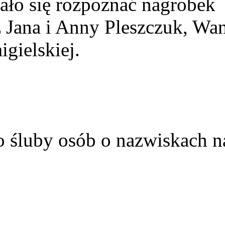
ało się rozpoznać nagrobek
z Jana i Anny Pleszczuk, Wa
gielskiej.
o śluby osób o nazwiskach n