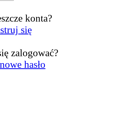
eszcze konta?
struj się
się zalogować?
nowe hasło