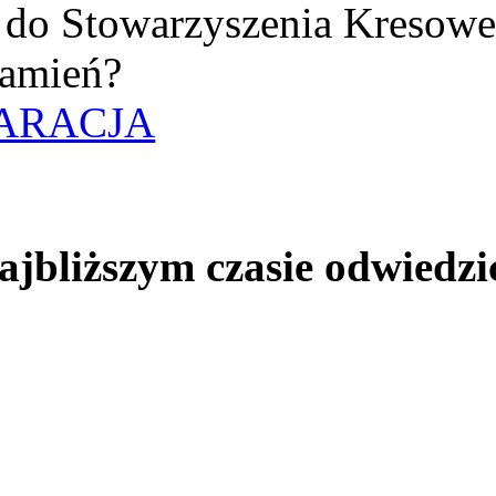
uż do Stowarzyszenia Kresow
amień?
ARACJA
jbliższym czasie odwiedzi