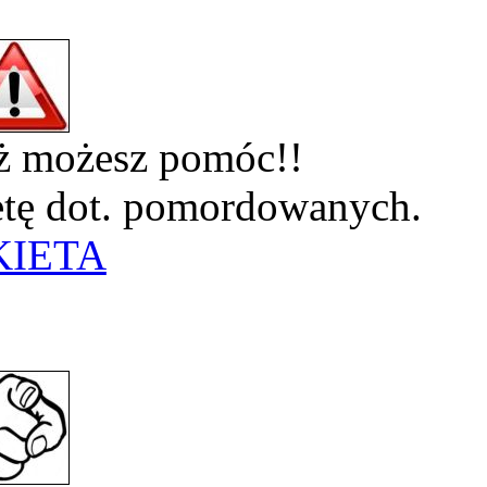
eż możesz pomóc!!
ietę dot. pomordowanych.
KIETA