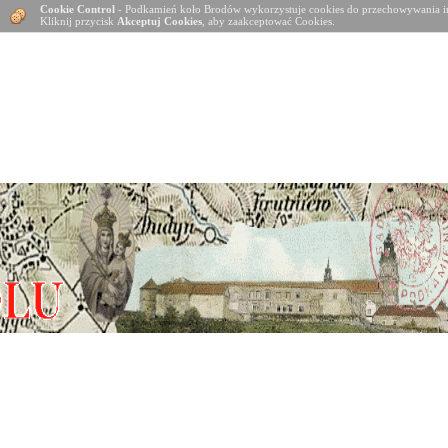
Cookie Control
- Podkamień koło Brodów wykorzystuje cookies do przechowywania in
Kliknij przycisk
Akceptuj Cookies
, aby zaakceptować Cookies.