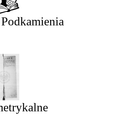
 Podkamienia
metrykalne