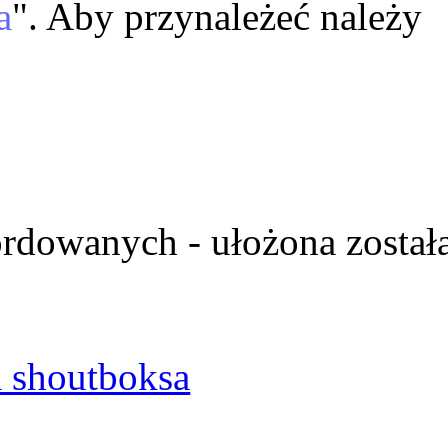
a
". Aby przynależeć należy
ordowanych - ułożona został
 shoutboksa