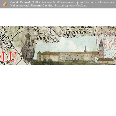
Cookie Control
- Podkamień koło Brodów wykorzystuje cookies do przechowywania in
Kliknij przycisk
Akceptuj Cookies
, aby zaakceptować Cookies.