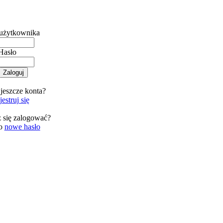
użytkownika
Hasło
jeszcze konta?
estruj się
 się zalogować?
 o
nowe hasło