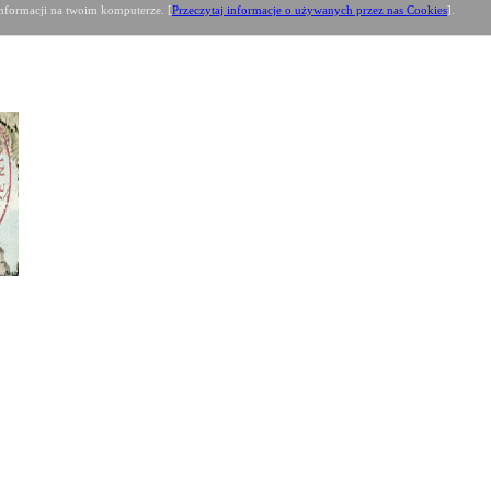
formacji na twoim komputerze. [
Przeczytaj informacje o używanych przez nas Cookies
].