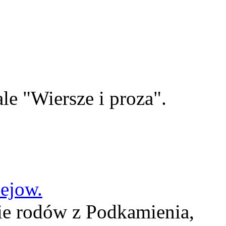
le "Wiersze i proza".
lejow.
ie rodów z Podkamienia,