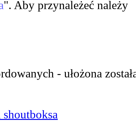
a
". Aby przynależeć należy
ordowanych - ułożona został
 shoutboksa