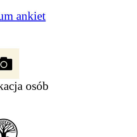
um ankiet
kacja osób