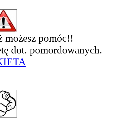
eż możesz pomóc!!
ietę dot. pomordowanych.
KIETA