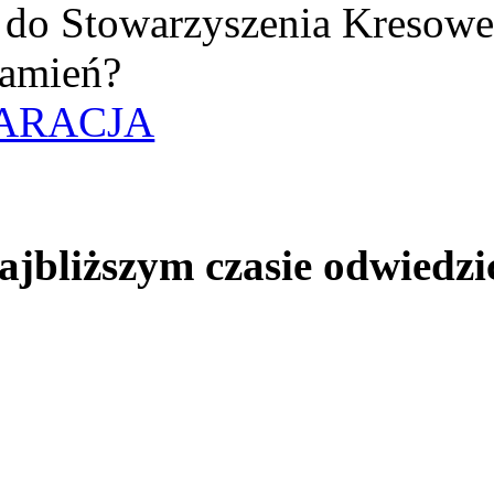
uż do Stowarzyszenia Kresow
amień?
ARACJA
jbliższym czasie odwiedzi