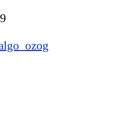
39
algo_ozog