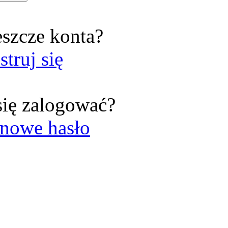
eszcze konta?
struj się
się zalogować?
nowe hasło