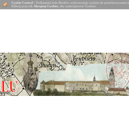
Cookie Control
- Podkamień koło Brodów wykorzystuje cookies do przechowywania in
Kliknij przycisk
Akceptuj Cookies
, aby zaakceptować Cookies.