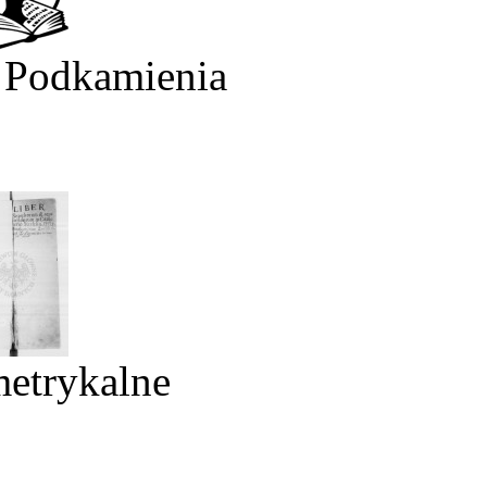
 Podkamienia
metrykalne