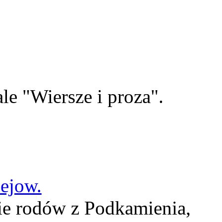
le "Wiersze i proza".
lejow.
ie rodów z Podkamienia,