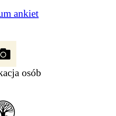
um ankiet
kacja osób