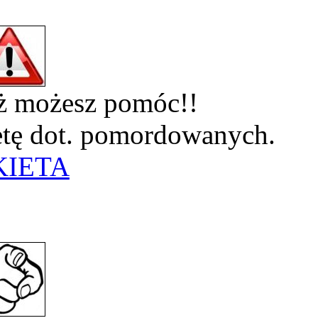
eż możesz pomóc!!
ietę dot. pomordowanych.
KIETA