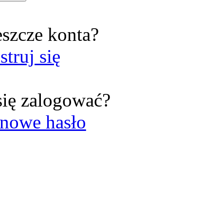
eszcze konta?
struj się
się zalogować?
nowe hasło