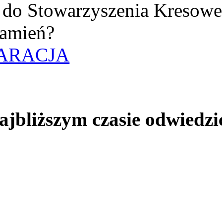
uż do Stowarzyszenia Kresow
amień?
ARACJA
jbliższym czasie odwiedzi