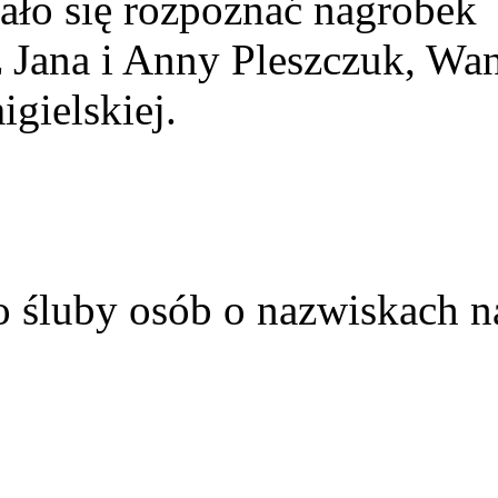
ało się rozpoznać nagrobek
z Jana i Anny Pleszczuk, Wa
gielskiej.
o śluby osób o nazwiskach n