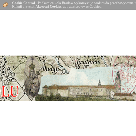
Cookie Control
- Podkamień koło Brodów wykorzystuje cookies do przechowywania in
Kliknij przycisk
Akceptuj Cookies
, aby zaakceptować Cookies.