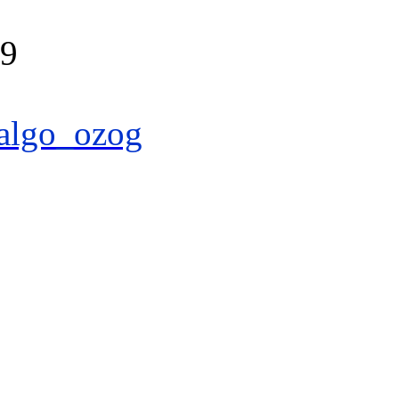
39
algo_ozog