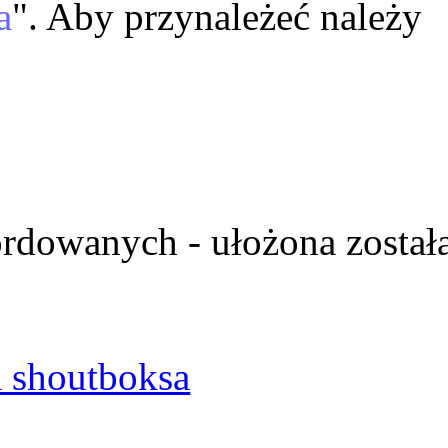
a
". Aby przynależeć należy
ordowanych - ułożona został
 shoutboksa