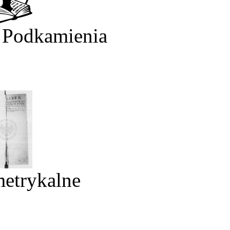
 Podkamienia
metrykalne