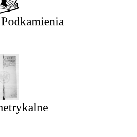
 Podkamienia
metrykalne