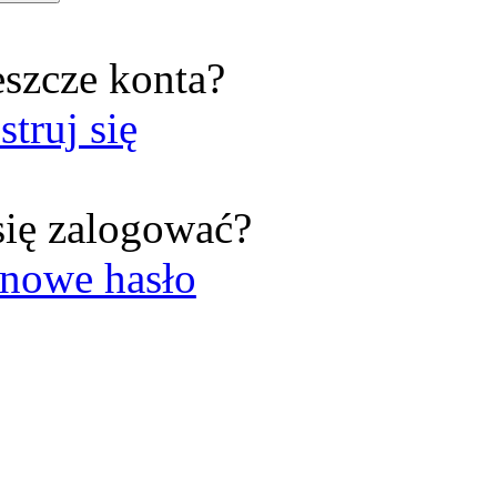
eszcze konta?
struj się
się zalogować?
nowe hasło