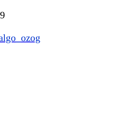
39
algo_ozog