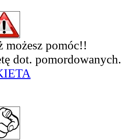
eż możesz pomóc!!
ietę dot. pomordowanych.
KIETA