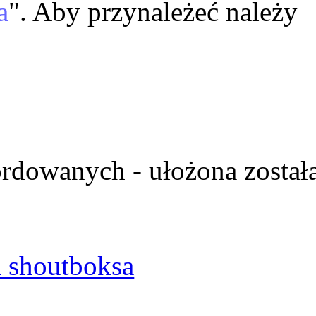
a
". Aby przynależeć należy
ordowanych - ułożona został
 shoutboksa