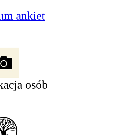
um ankiet
kacja osób