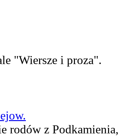
le "Wiersze i proza".
lejow.
ie rodów z Podkamienia,