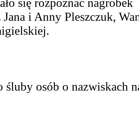
ało się rozpoznać nagrobek
z Jana i Anny Pleszczuk, Wa
gielskiej.
o śluby osób o nazwiskach n