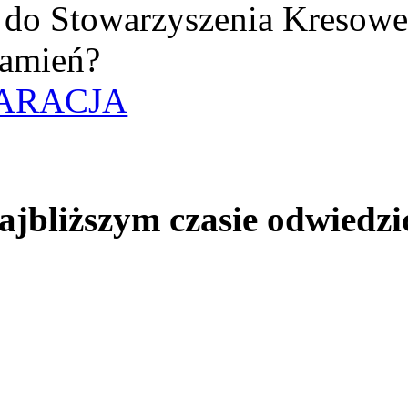
uż do Stowarzyszenia Kresow
amień?
ARACJA
jbliższym czasie odwiedzi