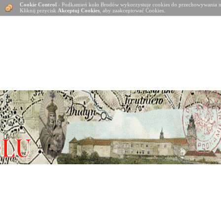
Cookie Control
- Podkamień koło Brodów wykorzystuje cookies do przechowywania in
Kliknij przycisk
Akceptuj Cookies
, aby zaakceptować Cookies.