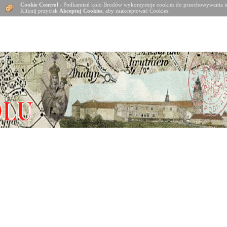
Cookie Control
- Podkamień koło Brodów wykorzystuje cookies do przechowywania in
Kliknij przycisk
Akceptuj Cookies
, aby zaakceptować Cookies.