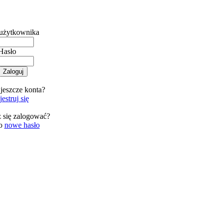
użytkownika
Hasło
jeszcze konta?
estruj się
 się zalogować?
 o
nowe hasło