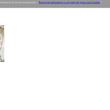
formacji na twoim komputerze. [
Przeczytaj informacje o używanych przez nas Cookies
].