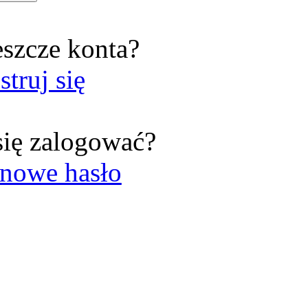
eszcze konta?
struj się
się zalogować?
nowe hasło