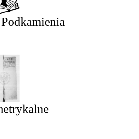
 Podkamienia
metrykalne