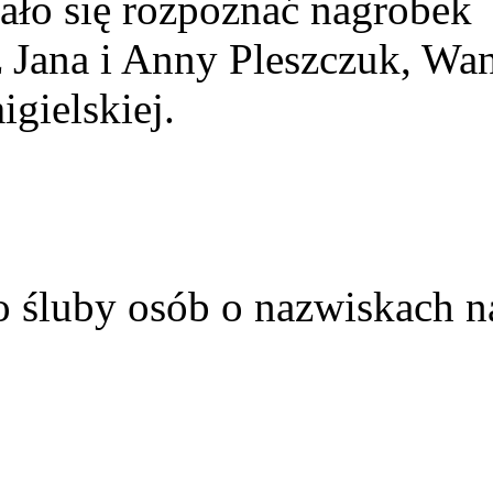
ało się rozpoznać nagrobek
z Jana i Anny Pleszczuk, Wa
gielskiej.
o śluby osób o nazwiskach n