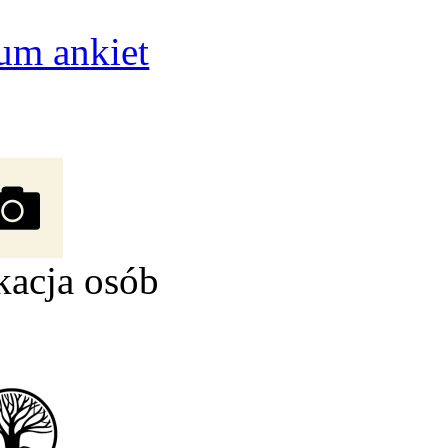
um ankiet
kacja osób