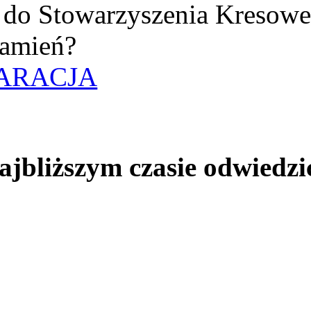
uż do Stowarzyszenia Kresow
amień?
ARACJA
jbliższym czasie odwiedzi