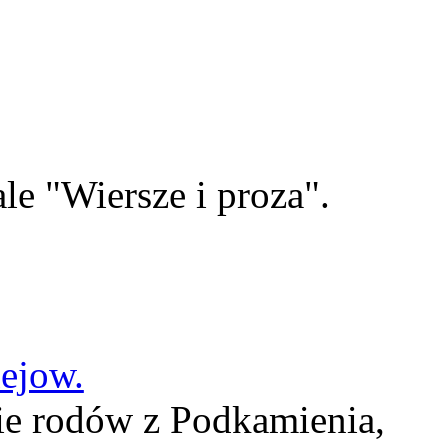
le "Wiersze i proza".
lejow.
ie rodów z Podkamienia,