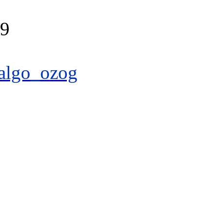
39
algo_ozog