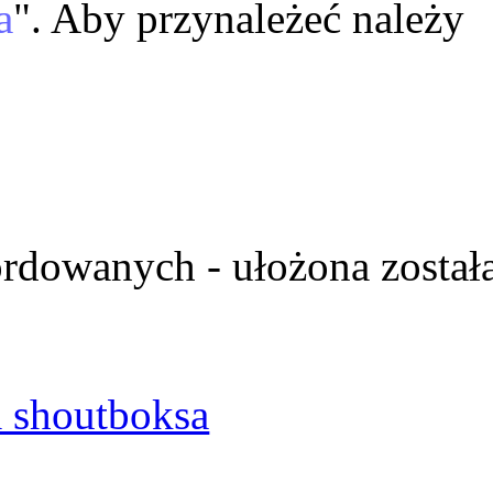
a
". Aby przynależeć należy
ordowanych - ułożona został
 shoutboksa