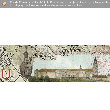
Cookie Control
- Podkamień koło Brodów wykorzystuje cookies do przechowywania in
Kliknij przycisk
Akceptuj Cookies
, aby zaakceptować Cookies.