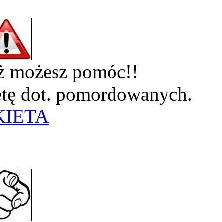
eż możesz pomóc!!
ietę dot. pomordowanych.
KIETA