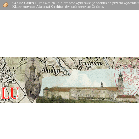
Cookie Control
- Podkamień koło Brodów wykorzystuje cookies do przechowywania in
Kliknij przycisk
Akceptuj Cookies
, aby zaakceptować Cookies.