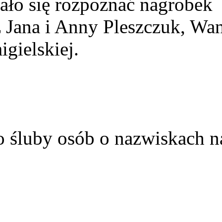
ało się rozpoznać nagrobek
z Jana i Anny Pleszczuk, Wa
gielskiej.
o śluby osób o nazwiskach n