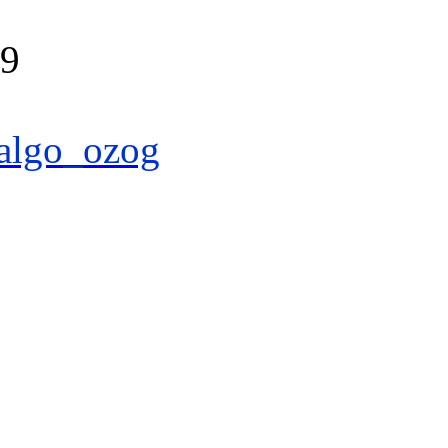
39
algo_ozog