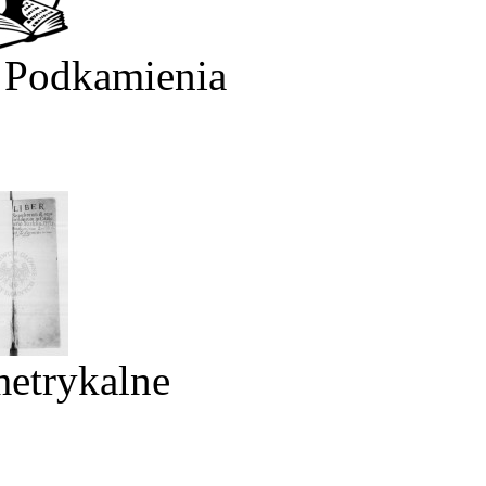
 Podkamienia
metrykalne