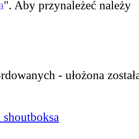
a
". Aby przynależeć należy
ordowanych - ułożona został
 shoutboksa