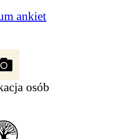
um ankiet
kacja osób