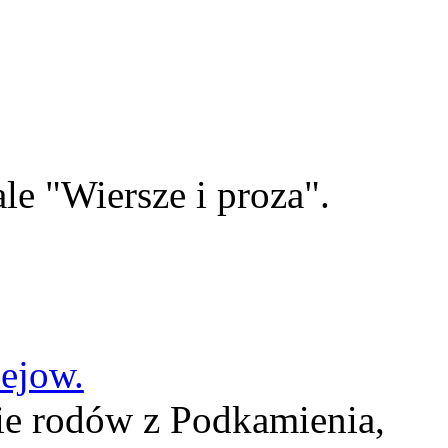
le "Wiersze i proza".
lejow.
ie rodów z Podkamienia,