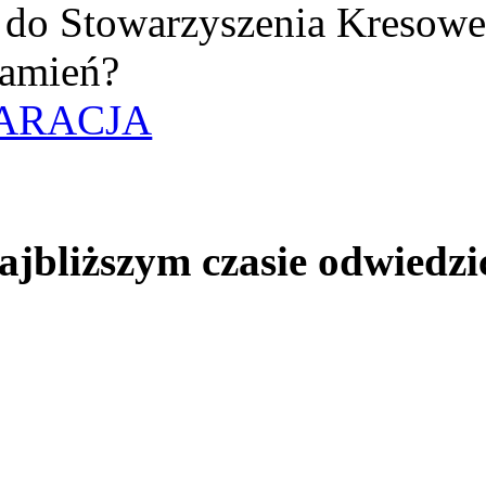
uż do Stowarzyszenia Kresow
amień?
ARACJA
jbliższym czasie odwiedzi