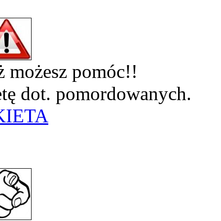
eż możesz pomóc!!
ietę dot. pomordowanych.
KIETA