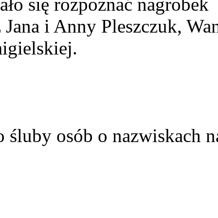
ało się rozpoznać nagrobek
z Jana i Anny Pleszczuk, Wa
gielskiej.
o śluby osób o nazwiskach n