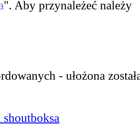
a
". Aby przynależeć należy
ordowanych - ułożona został
 shoutboksa