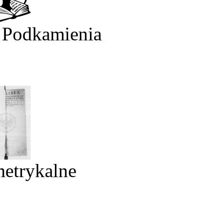
 Podkamienia
metrykalne