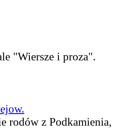
le "Wiersze i proza".
lejow.
ie rodów z Podkamienia,