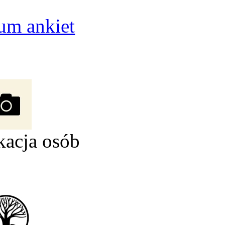
um ankiet
kacja osób