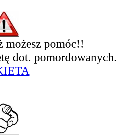
eż możesz pomóc!!
ietę dot. pomordowanych.
KIETA