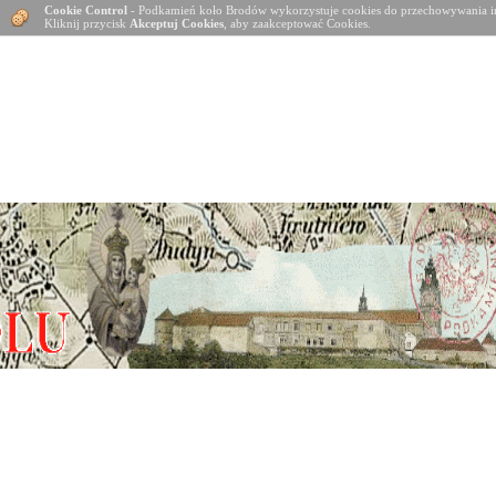
Cookie Control
- Podkamień koło Brodów wykorzystuje cookies do przechowywania in
Kliknij przycisk
Akceptuj Cookies
, aby zaakceptować Cookies.