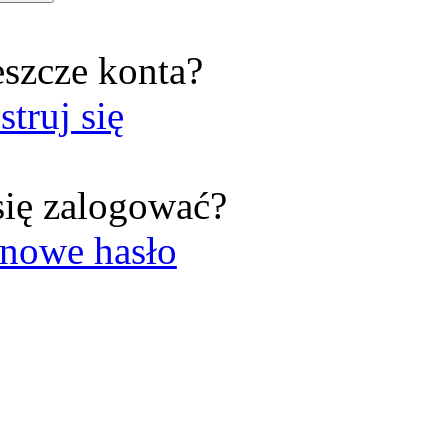
eszcze konta?
struj się
się zalogować?
nowe hasło