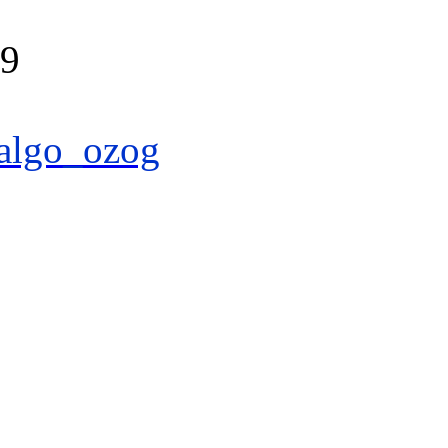
39
algo_ozog