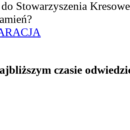
uż do Stowarzyszenia Kresow
amień?
ARACJA
jbliższym czasie odwiedzi