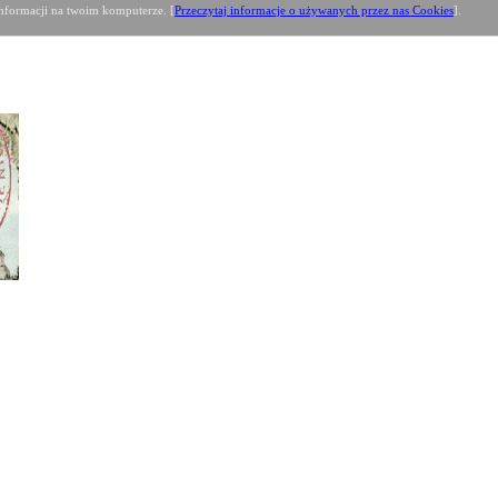
formacji na twoim komputerze. [
Przeczytaj informacje o używanych przez nas Cookies
].