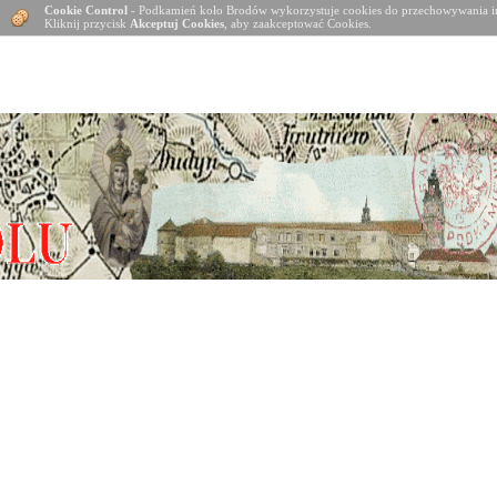
Cookie Control
- Podkamień koło Brodów wykorzystuje cookies do przechowywania in
Kliknij przycisk
Akceptuj Cookies
, aby zaakceptować Cookies.