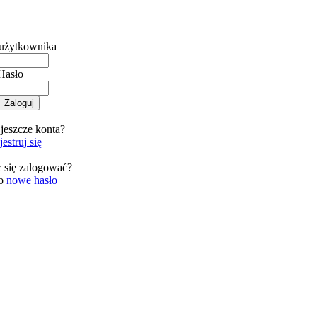
użytkownika
Hasło
jeszcze konta?
estruj się
 się zalogować?
 o
nowe hasło