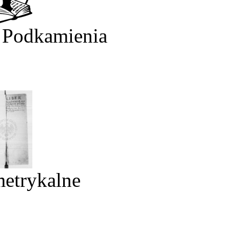
 Podkamienia
metrykalne