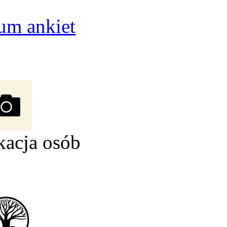
um ankiet
kacja osób