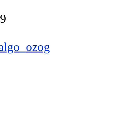
39
algo_ozog