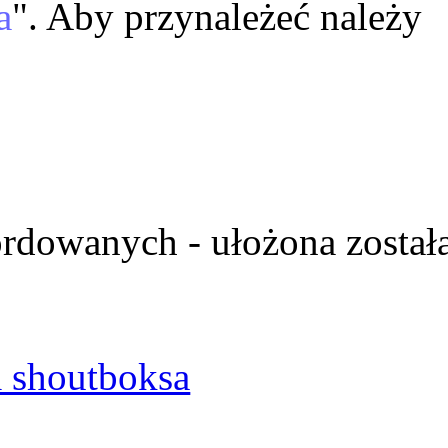
a
". Aby przynależeć należy
ordowanych - ułożona został
 shoutboksa