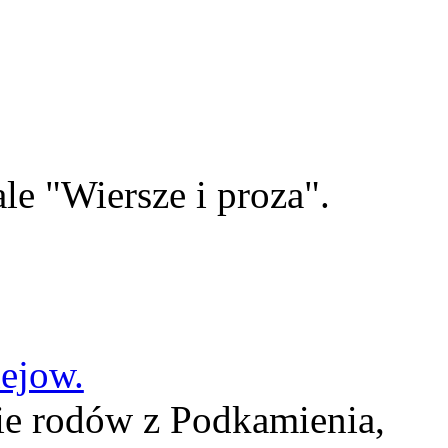
le "Wiersze i proza".
lejow.
ie rodów z Podkamienia,