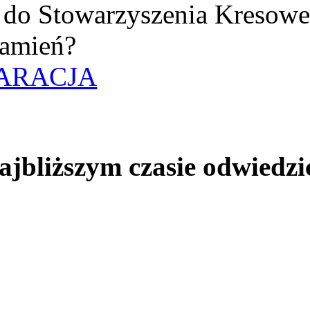
uż do Stowarzyszenia Kresow
amień?
ARACJA
jbliższym czasie odwiedzi