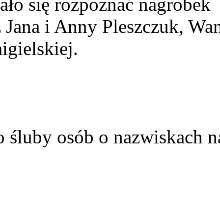
ało się rozpoznać nagrobek
z Jana i Anny Pleszczuk, Wa
gielskiej.
o śluby osób o nazwiskach n