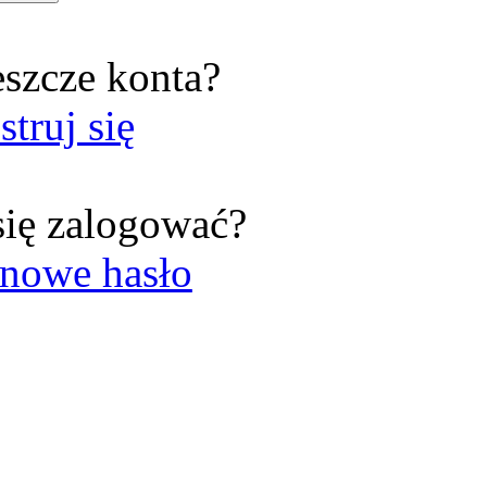
eszcze konta?
struj się
się zalogować?
nowe hasło