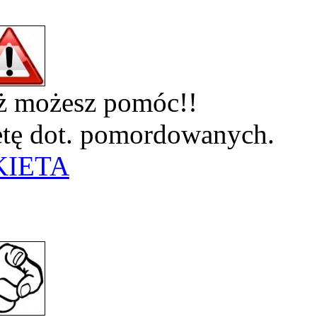
eż możesz pomóc!!
ietę dot. pomordowanych.
KIETA