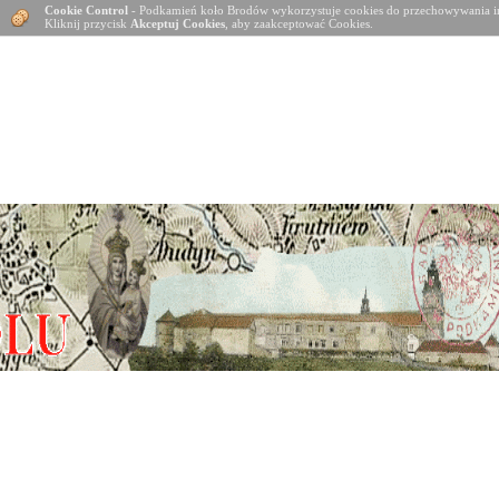
Cookie Control
- Podkamień koło Brodów wykorzystuje cookies do przechowywania in
Kliknij przycisk
Akceptuj Cookies
, aby zaakceptować Cookies.