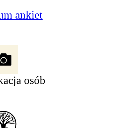
um ankiet
kacja osób