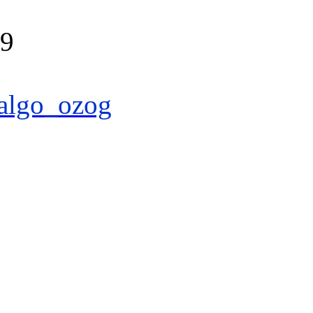
39
algo_ozog