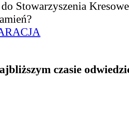
uż do Stowarzyszenia Kresow
amień?
ARACJA
jbliższym czasie odwiedzi