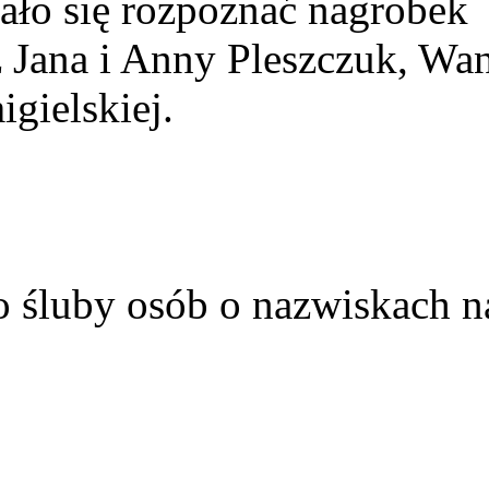
ało się rozpoznać nagrobek
z Jana i Anny Pleszczuk, Wa
gielskiej.
o śluby osób o nazwiskach n