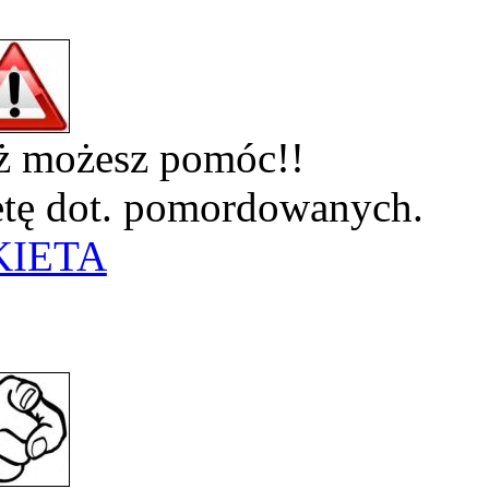
eż możesz pomóc!!
ietę dot. pomordowanych.
KIETA