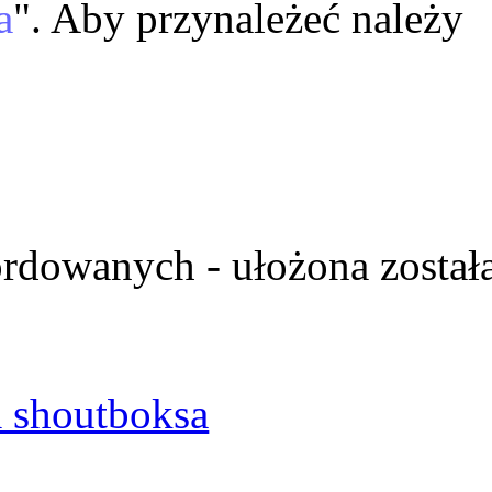
a
". Aby przynależeć należy
ordowanych - ułożona został
 shoutboksa