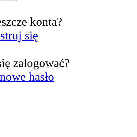
eszcze konta?
struj się
się zalogować?
nowe hasło