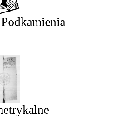
 Podkamienia
metrykalne