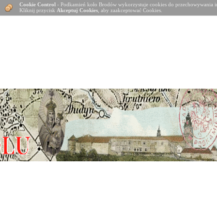
Cookie Control
- Podkamień koło Brodów wykorzystuje cookies do przechowywania in
Kliknij przycisk
Akceptuj Cookies
, aby zaakceptować Cookies.