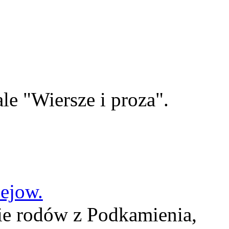
le "Wiersze i proza".
lejow.
ie rodów z Podkamienia,