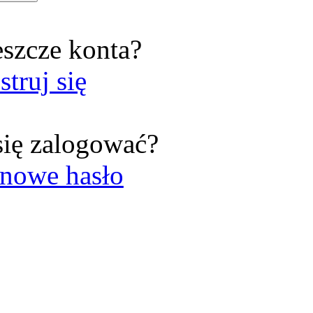
eszcze konta?
struj się
się zalogować?
nowe hasło