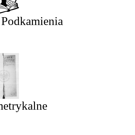
 Podkamienia
metrykalne