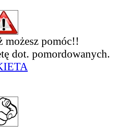
eż możesz pomóc!!
ietę dot. pomordowanych.
KIETA