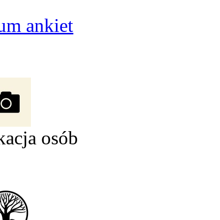
um ankiet
kacja osób