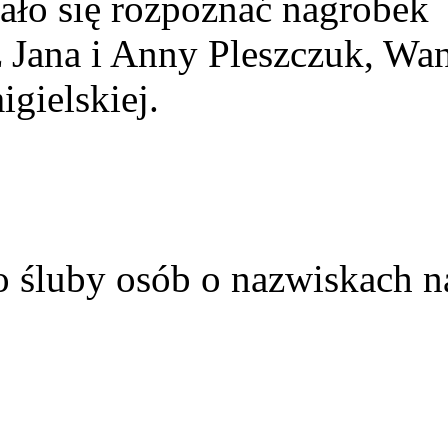
ało się rozpoznać nagrobek
z Jana i Anny Pleszczuk, Wa
gielskiej.
o śluby osób o nazwiskach n