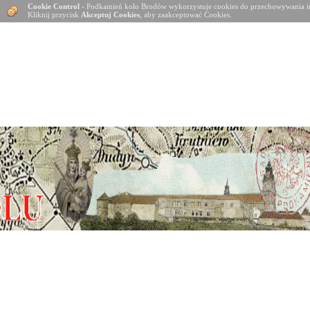
Cookie Control
- Podkamień koło Brodów wykorzystuje cookies do przechowywania in
Kliknij przycisk
Akceptuj Cookies
, aby zaakceptować Cookies.