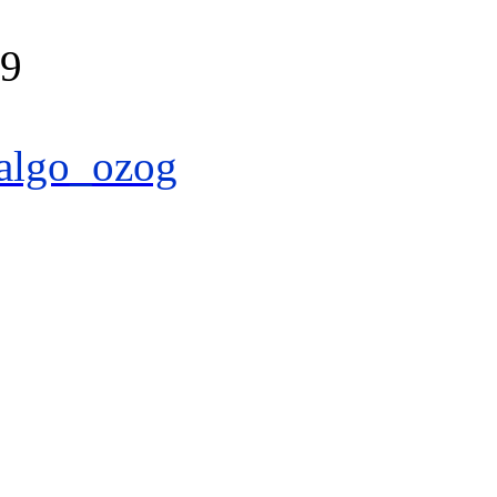
39
algo_ozog