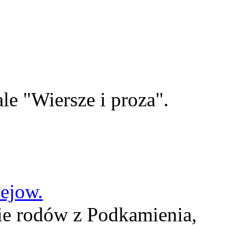
le "Wiersze i proza".
lejow.
ie rodów z Podkamienia,