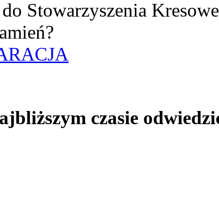
uż do Stowarzyszenia Kresow
amień?
ARACJA
jbliższym czasie odwiedzi