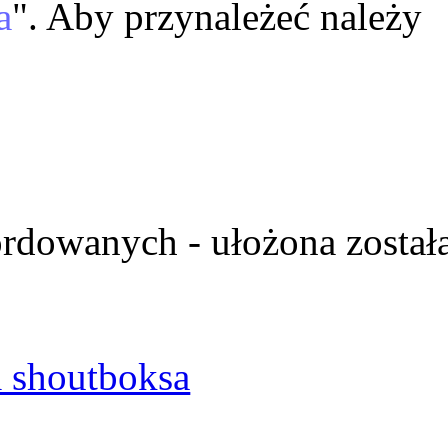
a
". Aby przynależeć należy
ordowanych - ułożona został
 shoutboksa