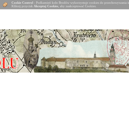
Cookie Control
- Podkamień koło Brodów wykorzystuje cookies do przechowywania in
Kliknij przycisk
Akceptuj Cookies
, aby zaakceptować Cookies.