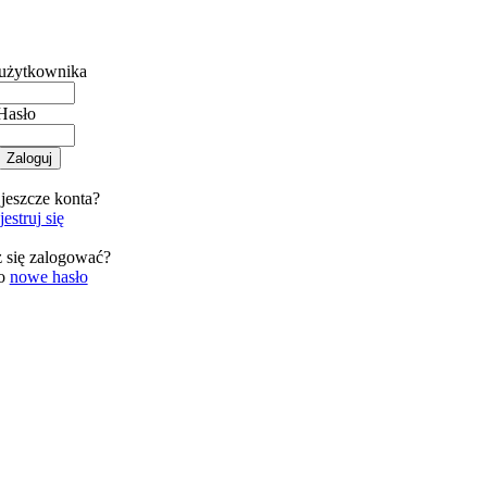
użytkownika
Hasło
jeszcze konta?
estruj się
 się zalogować?
 o
nowe hasło