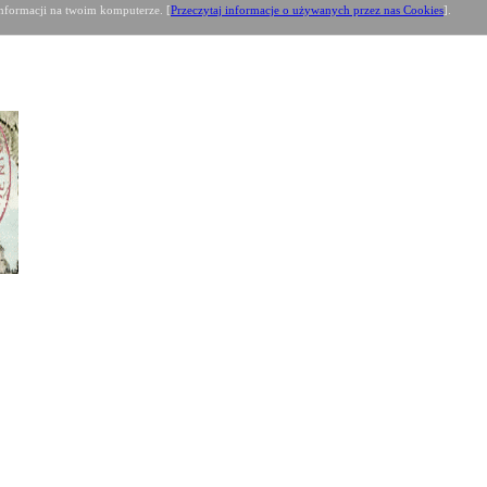
formacji na twoim komputerze. [
Przeczytaj informacje o używanych przez nas Cookies
].