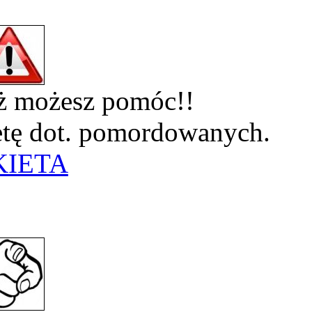
eż możesz pomóc!!
ietę dot. pomordowanych.
KIETA