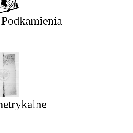
 Podkamienia
metrykalne