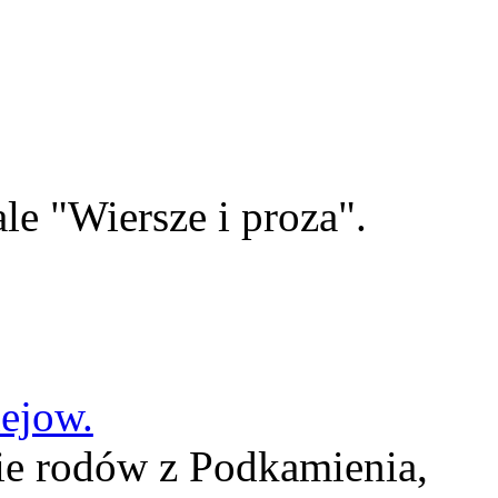
le "Wiersze i proza".
lejow.
ie rodów z Podkamienia,