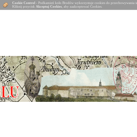
Cookie Control
- Podkamień koło Brodów wykorzystuje cookies do przechowywania in
Kliknij przycisk
Akceptuj Cookies
, aby zaakceptować Cookies.