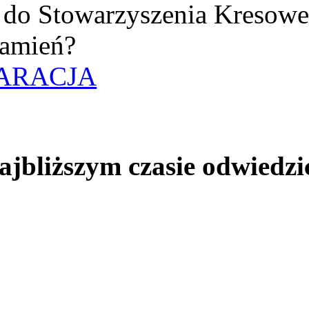
uż do Stowarzyszenia Kresow
amień?
ARACJA
jbliższym czasie odwiedzi