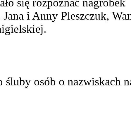
ało się rozpoznać nagrobek
z Jana i Anny Pleszczuk, Wa
gielskiej.
o śluby osób o nazwiskach n