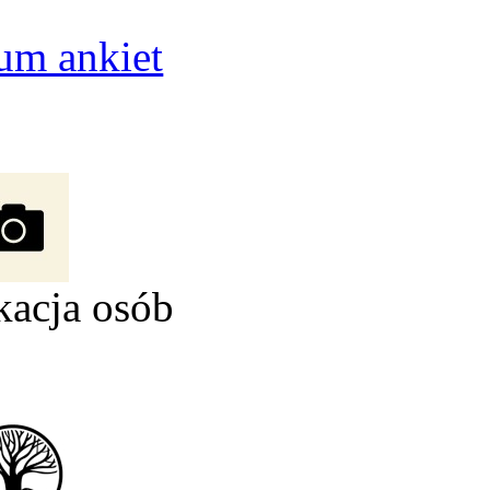
um ankiet
kacja osób