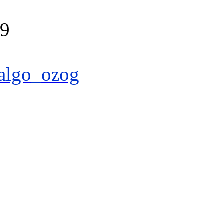
39
algo_ozog