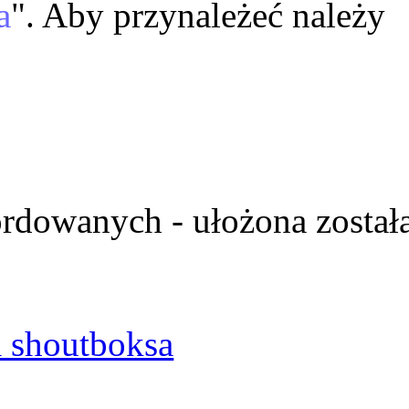
a
". Aby przynależeć należy
ordowanych - ułożona został
 shoutboksa