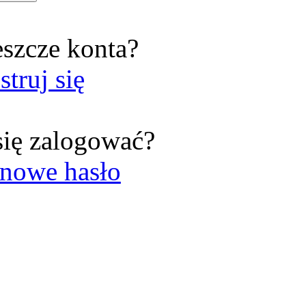
eszcze konta?
struj się
się zalogować?
nowe hasło