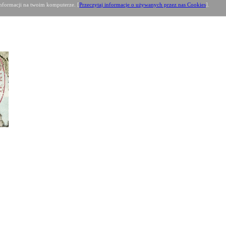
formacji na twoim komputerze. [
Przeczytaj informacje o używanych przez nas Cookies
].