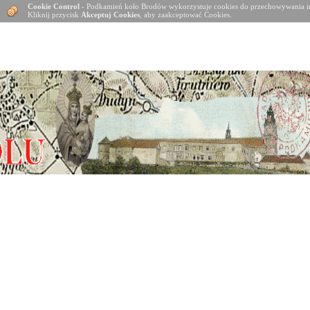
Cookie Control
- Podkamień koło Brodów wykorzystuje cookies do przechowywania in
Kliknij przycisk
Akceptuj Cookies
, aby zaakceptować Cookies.