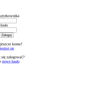
użytkownika
Hasło
jeszcze konta?
estruj się
 się zalogować?
 o
nowe hasło