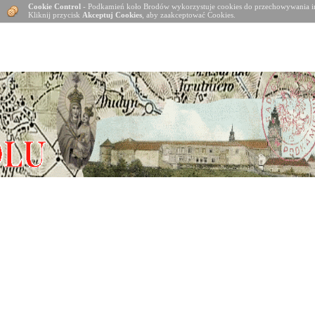
Cookie Control
- Podkamień koło Brodów wykorzystuje cookies do przechowywania in
Kliknij przycisk
Akceptuj Cookies
, aby zaakceptować Cookies.