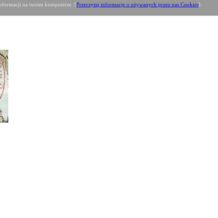
formacji na twoim komputerze. [
Przeczytaj informacje o używanych przez nas Cookies
].