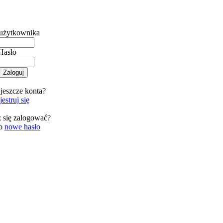
użytkownika
Hasło
jeszcze konta?
estruj się
 się zalogować?
 o
nowe hasło