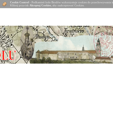
Cookie Control
- Podkamień koło Brodów wykorzystuje cookies do przechowywania in
Kliknij przycisk
Akceptuj Cookies
, aby zaakceptować Cookies.