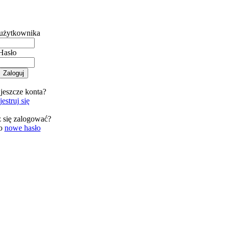
użytkownika
Hasło
jeszcze konta?
estruj się
 się zalogować?
 o
nowe hasło