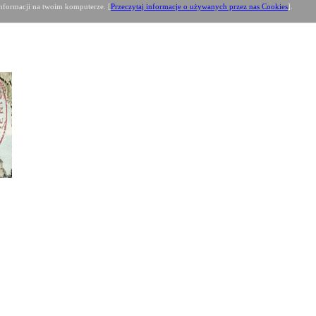
formacji na twoim komputerze. [
Przeczytaj informacje o używanych przez nas Cookies
].