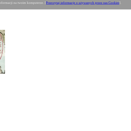
formacji na twoim komputerze. [
Przeczytaj informacje o używanych przez nas Cookies
].