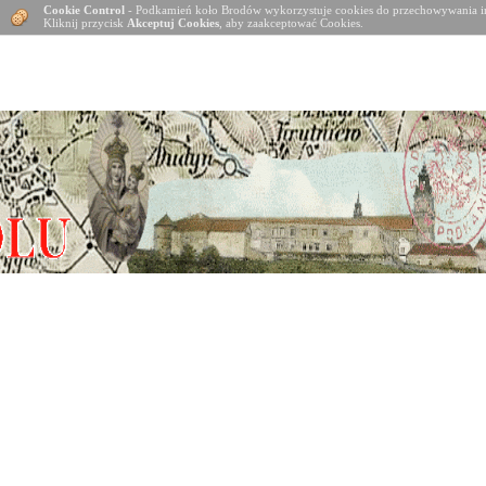
Cookie Control
- Podkamień koło Brodów wykorzystuje cookies do przechowywania in
Kliknij przycisk
Akceptuj Cookies
, aby zaakceptować Cookies.