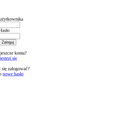
użytkownika
Hasło
jeszcze konta?
estruj się
 się zalogować?
 o
nowe hasło