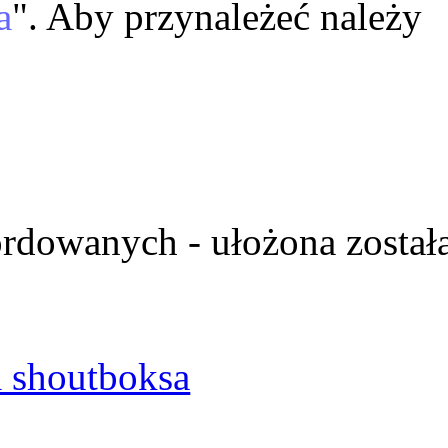
a
". Aby przynależeć należy
ordowanych - ułożona został
 shoutboksa