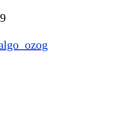
39
algo_ozog