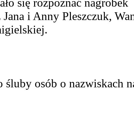
ało się rozpoznać nagrobek
z Jana i Anny Pleszczuk, Wa
gielskiej.
o śluby osób o nazwiskach n