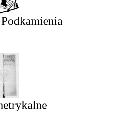
 Podkamienia
metrykalne