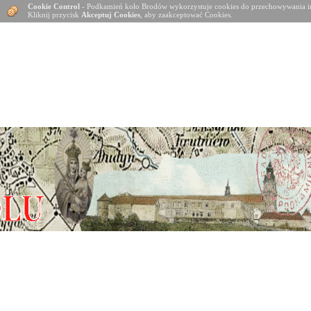
Cookie Control
- Podkamień koło Brodów wykorzystuje cookies do przechowywania in
Kliknij przycisk
Akceptuj Cookies
, aby zaakceptować Cookies.