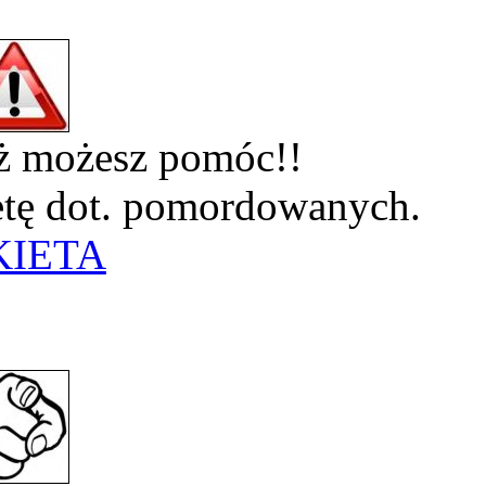
eż możesz pomóc!!
ietę dot. pomordowanych.
KIETA