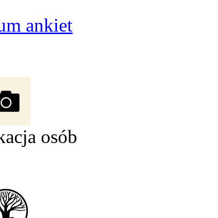
um ankiet
kacja osób