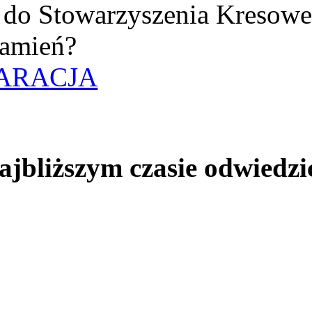
uż do Stowarzyszenia Kresow
amień?
ARACJA
jbliższym czasie odwiedzi