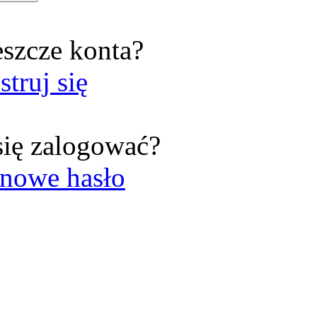
eszcze konta?
struj się
się zalogować?
nowe hasło