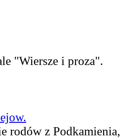
le "Wiersze i proza".
lejow.
ie rodów z Podkamienia,