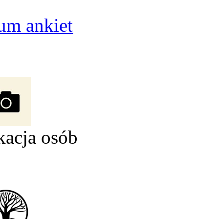
um ankiet
kacja osób