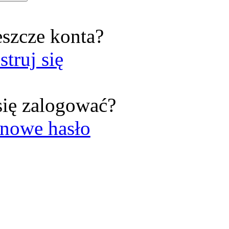
eszcze konta?
struj się
się zalogować?
nowe hasło