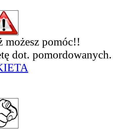
eż możesz pomóc!!
ietę dot. pomordowanych.
KIETA