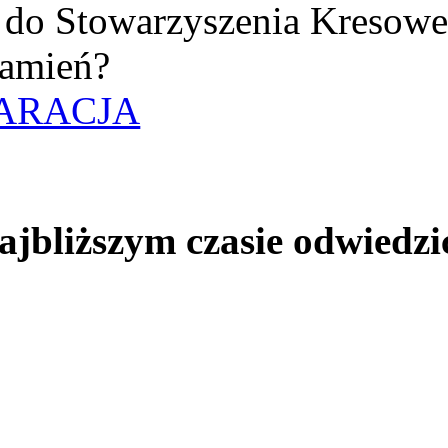
uż do Stowarzyszenia Kresow
amień?
ARACJA
jbliższym czasie odwiedzi