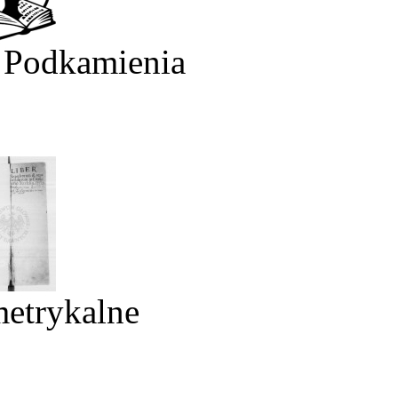
 Podkamienia
metrykalne