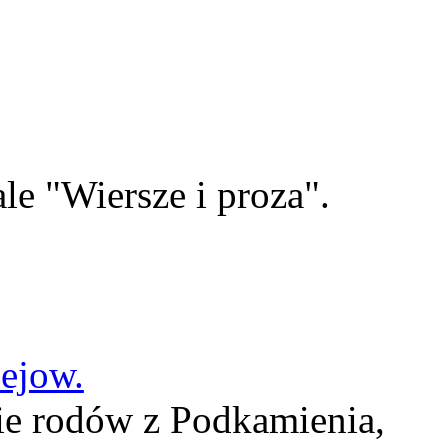
le "Wiersze i proza".
lejow.
ie rodów z Podkamienia,