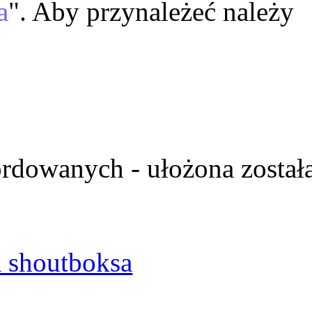
a
". Aby przynależeć należy
ordowanych - ułożona został
 shoutboksa