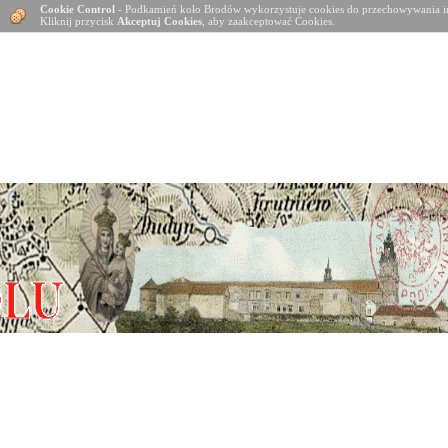
Cookie Control
- Podkamień koło Brodów wykorzystuje cookies do przechowywania in
Kliknij przycisk
Akceptuj Cookies
, aby zaakceptować Cookies.