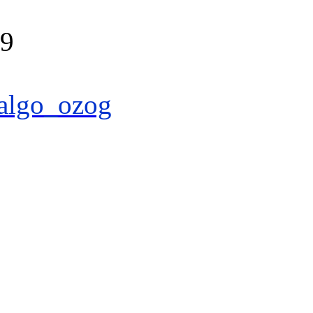
39
algo_ozog