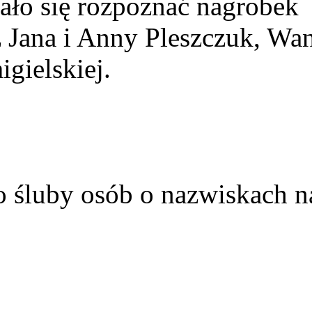
ało się rozpoznać nagrobek
z Jana i Anny Pleszczuk, Wa
gielskiej.
o śluby osób o nazwiskach n