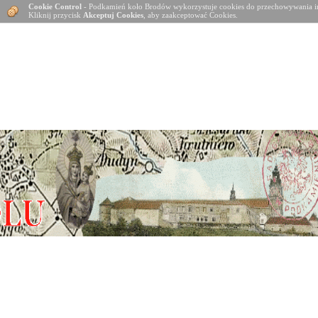
Cookie Control
- Podkamień koło Brodów wykorzystuje cookies do przechowywania in
Kliknij przycisk
Akceptuj Cookies
, aby zaakceptować Cookies.