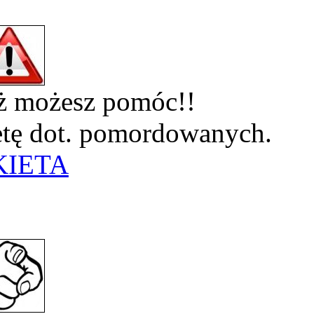
eż możesz pomóc!!
ietę dot. pomordowanych.
KIETA