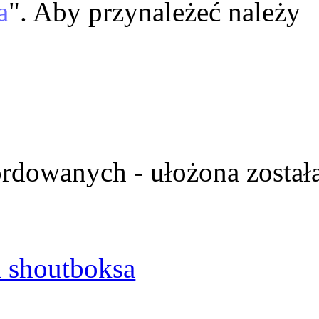
a
". Aby przynależeć należy
ordowanych - ułożona został
 shoutboksa