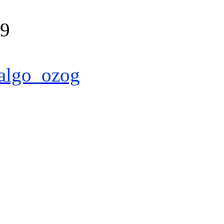
39
algo_ozog