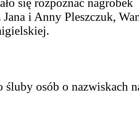
ało się rozpoznać nagrobek
z Jana i Anny Pleszczuk, Wa
gielskiej.
o śluby osób o nazwiskach n