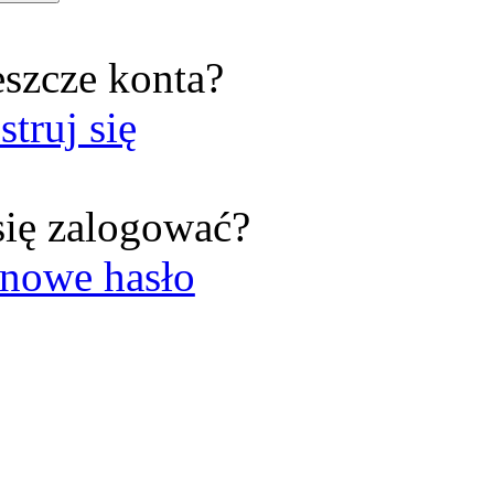
eszcze konta?
struj się
się zalogować?
nowe hasło