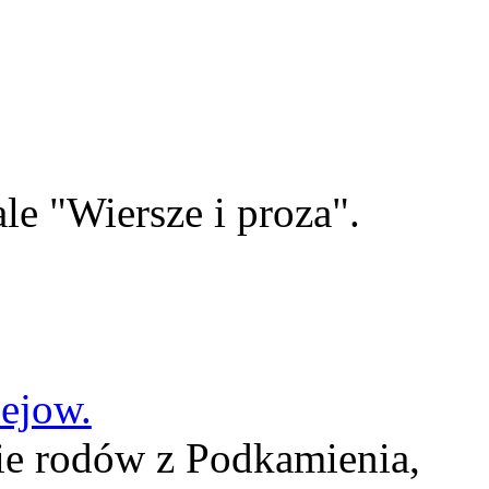
le "Wiersze i proza".
lejow.
ie rodów z Podkamienia,