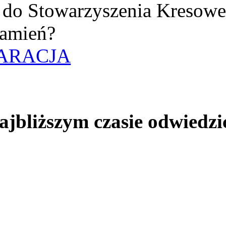
uż do Stowarzyszenia Kresow
amień?
ARACJA
jbliższym czasie odwiedzi