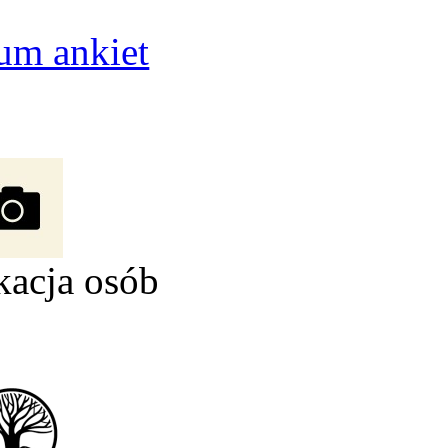
um ankiet
kacja osób