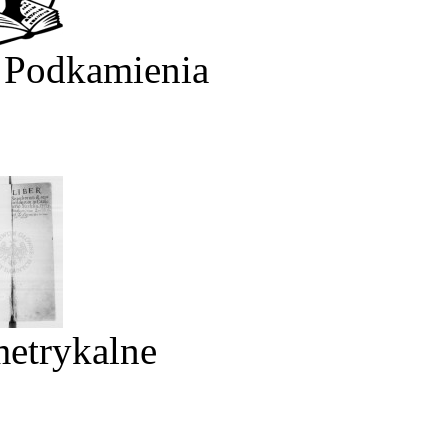
 Podkamienia
metrykalne