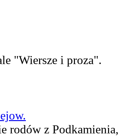
le "Wiersze i proza".
lejow.
ie rodów z Podkamienia,