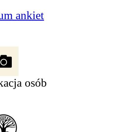
um ankiet
kacja osób