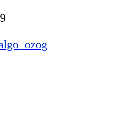
39
algo_ozog