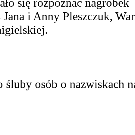
ało się rozpoznać nagrobek
z Jana i Anny Pleszczuk, Wa
gielskiej.
o śluby osób o nazwiskach n