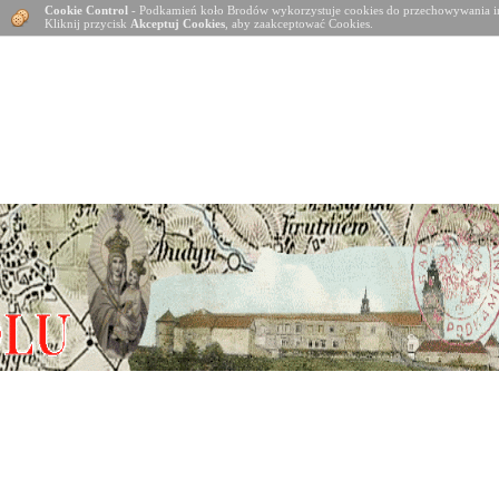
Cookie Control
- Podkamień koło Brodów wykorzystuje cookies do przechowywania in
Kliknij przycisk
Akceptuj Cookies
, aby zaakceptować Cookies.