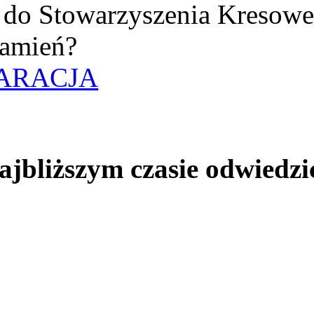
uż do Stowarzyszenia Kresow
amień?
ARACJA
jbliższym czasie odwiedzi