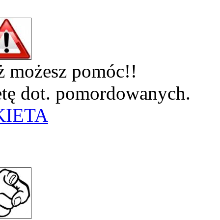
eż możesz pomóc!!
ietę dot. pomordowanych.
KIETA