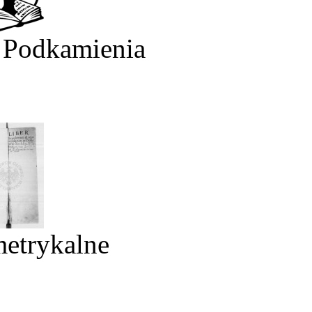
 Podkamienia
metrykalne