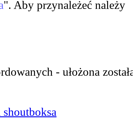
a
". Aby przynależeć należy
ordowanych - ułożona został
 shoutboksa