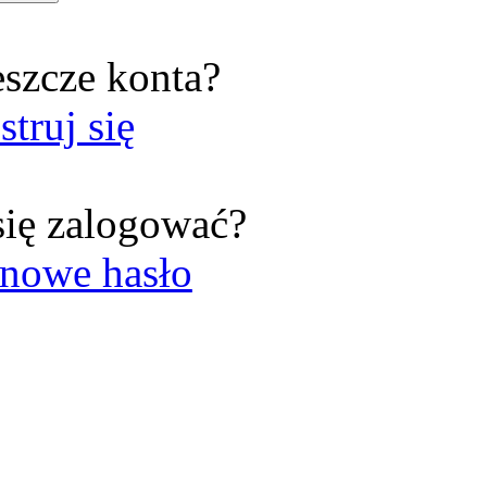
eszcze konta?
struj się
się zalogować?
nowe hasło