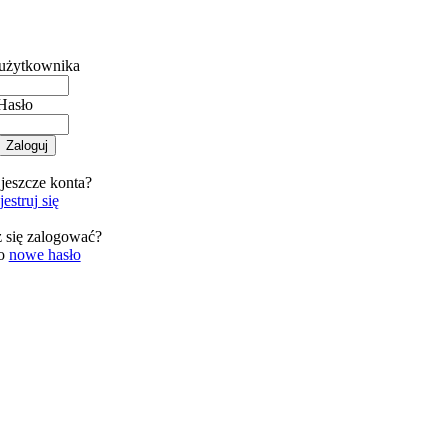
użytkownika
Hasło
jeszcze konta?
estruj się
 się zalogować?
 o
nowe hasło