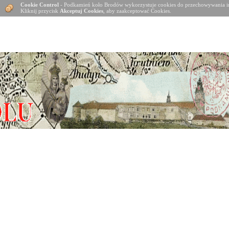
Cookie Control
- Podkamień koło Brodów wykorzystuje cookies do przechowywania in
Kliknij przycisk
Akceptuj Cookies
, aby zaakceptować Cookies.