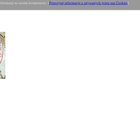
formacji na twoim komputerze. [
Przeczytaj informacje o używanych przez nas Cookies
].