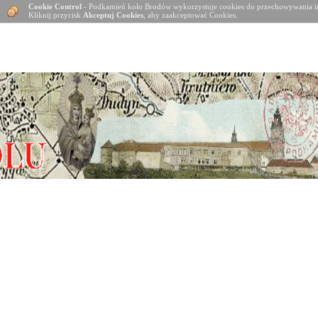
Cookie Control
- Podkamień koło Brodów wykorzystuje cookies do przechowywania in
Kliknij przycisk
Akceptuj Cookies
, aby zaakceptować Cookies.