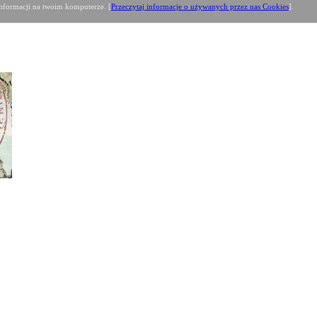
formacji na twoim komputerze. [
Przeczytaj informacje o używanych przez nas Cookies
].