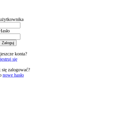
użytkownika
Hasło
jeszcze konta?
estruj się
 się zalogować?
 o
nowe hasło