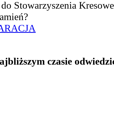
uż do Stowarzyszenia Kresow
amień?
ARACJA
jbliższym czasie odwiedzi