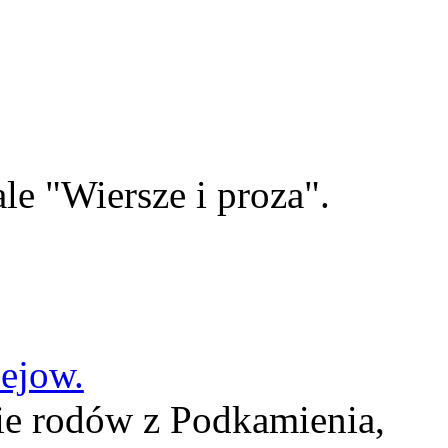
le "Wiersze i proza".
lejow.
ie rodów z Podkamienia,