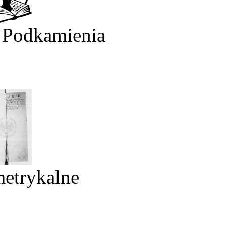
 Podkamienia
metrykalne