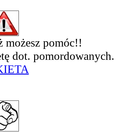
eż możesz pomóc!!
ietę dot. pomordowanych.
KIETA