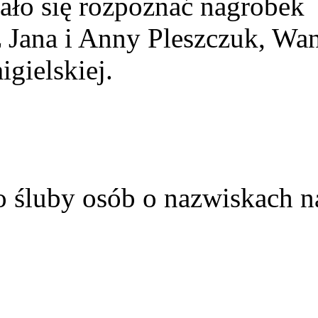
ało się rozpoznać nagrobek
z Jana i Anny Pleszczuk, Wa
gielskiej.
o śluby osób o nazwiskach n