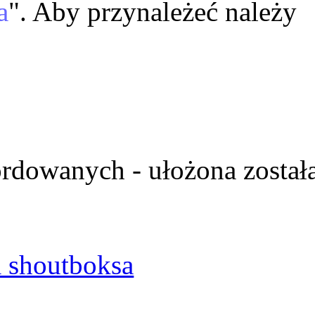
a
". Aby przynależeć należy
ordowanych - ułożona został
 shoutboksa