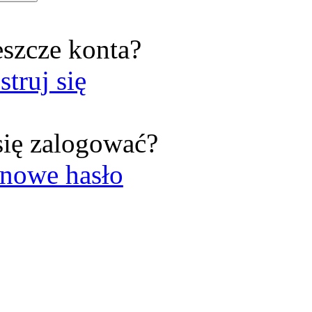
eszcze konta?
struj się
się zalogować?
nowe hasło