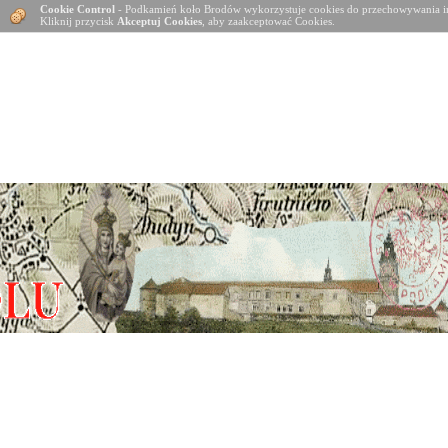
Cookie Control
- Podkamień koło Brodów wykorzystuje cookies do przechowywania in
Kliknij przycisk
Akceptuj Cookies
, aby zaakceptować Cookies.