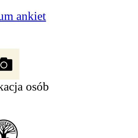
um ankiet
kacja osób