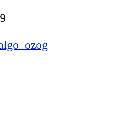
39
algo_ozog