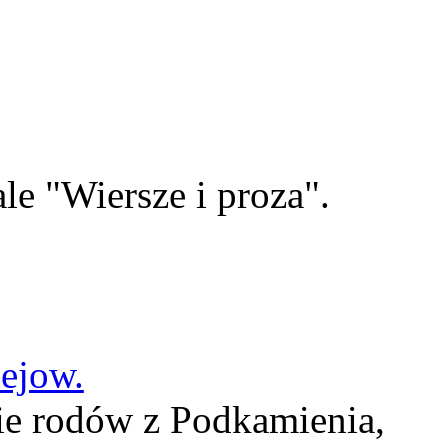
le "Wiersze i proza".
lejow.
ie rodów z Podkamienia,