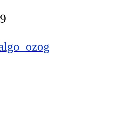
39
algo_ozog