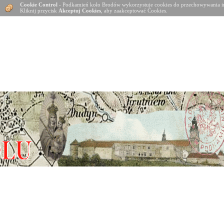
Cookie Control
- Podkamień koło Brodów wykorzystuje cookies do przechowywania in
Kliknij przycisk
Akceptuj Cookies
, aby zaakceptować Cookies.