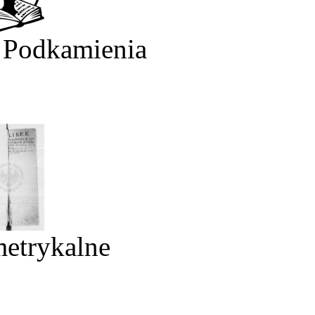
 Podkamienia
metrykalne