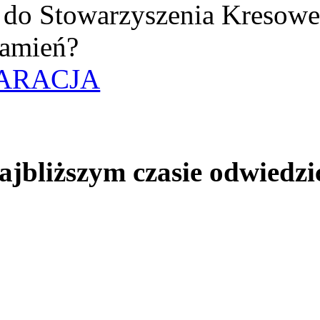
uż do Stowarzyszenia Kresow
amień?
ARACJA
jbliższym czasie odwiedzi