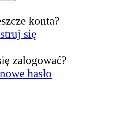
eszcze konta?
struj się
się zalogować?
nowe hasło