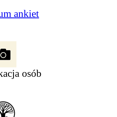
um ankiet
kacja osób