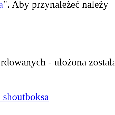
a
". Aby przynależeć należy
ordowanych - ułożona został
 shoutboksa