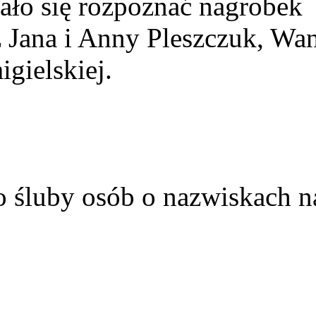
ało się rozpoznać nagrobek
z Jana i Anny Pleszczuk, Wa
gielskiej.
o śluby osób o nazwiskach n