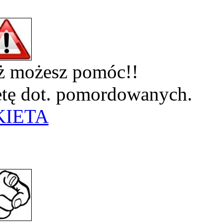
eż możesz pomóc!!
ietę dot. pomordowanych.
KIETA