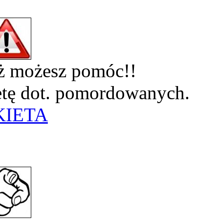
eż możesz pomóc!!
ietę dot. pomordowanych.
KIETA