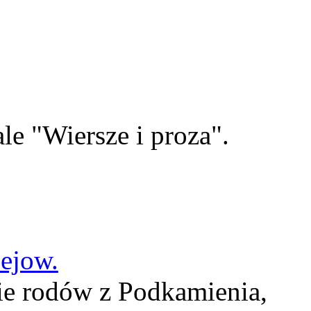
le "Wiersze i proza".
lejow.
ie rodów z Podkamienia,