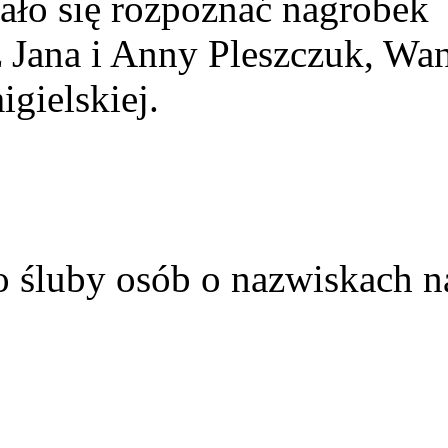
ało się rozpoznać nagrobek
z Jana i Anny Pleszczuk, Wa
gielskiej.
o śluby osób o nazwiskach n