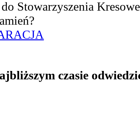
uż do Stowarzyszenia Kresow
amień?
ARACJA
jbliższym czasie odwiedzi