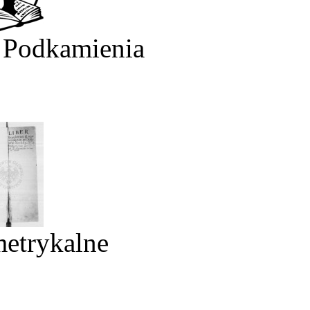
 Podkamienia
metrykalne