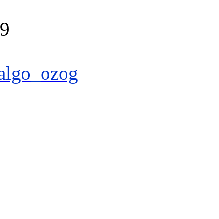
39
algo_ozog