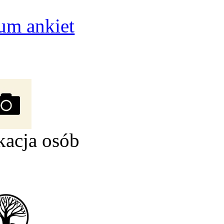
um ankiet
kacja osób