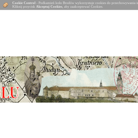
Cookie Control
- Podkamień koło Brodów wykorzystuje cookies do przechowywania in
Kliknij przycisk
Akceptuj Cookies
, aby zaakceptować Cookies.