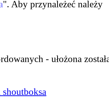
a
". Aby przynależeć należy
ordowanych - ułożona został
 shoutboksa