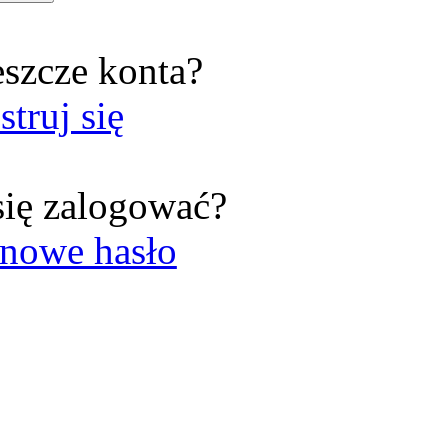
eszcze konta?
struj się
się zalogować?
nowe hasło