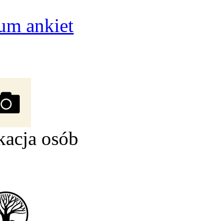
um ankiet
kacja osób