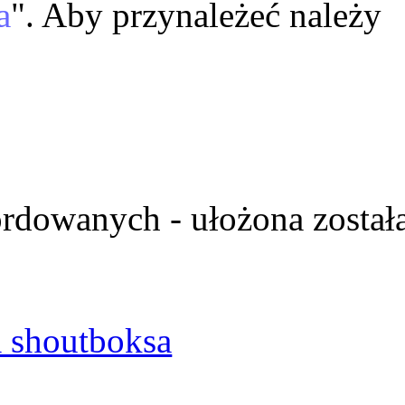
a
". Aby przynależeć należy
ordowanych - ułożona został
 shoutboksa