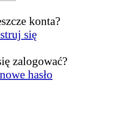
eszcze konta?
struj się
się zalogować?
nowe hasło