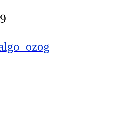
39
algo_ozog