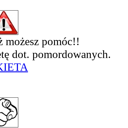
eż możesz pomóc!!
ietę dot. pomordowanych.
KIETA