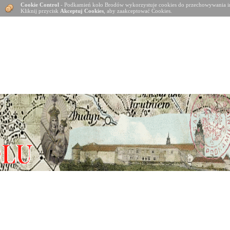
Cookie Control
- Podkamień koło Brodów wykorzystuje cookies do przechowywania in
Kliknij przycisk
Akceptuj Cookies
, aby zaakceptować Cookies.