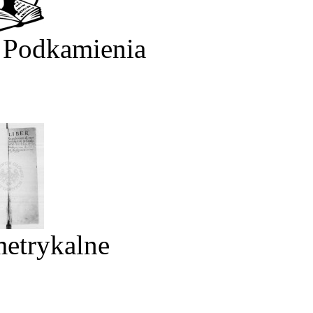
 Podkamienia
metrykalne