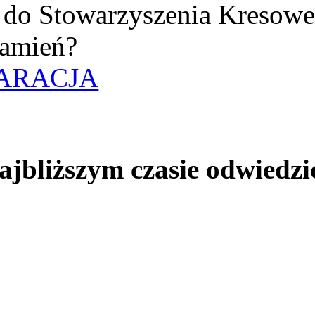
uż do Stowarzyszenia Kresow
amień?
ARACJA
jbliższym czasie odwiedzi