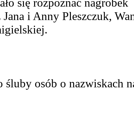
ało się rozpoznać nagrobek
z Jana i Anny Pleszczuk, Wa
gielskiej.
o śluby osób o nazwiskach n