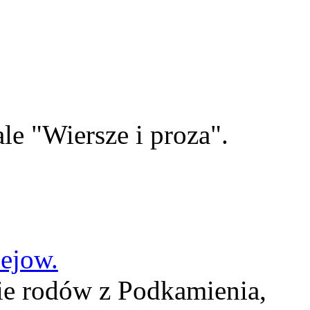
le "Wiersze i proza".
lejow.
ie rodów z Podkamienia,