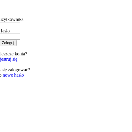
użytkownika
Hasło
jeszcze konta?
estruj się
 się zalogować?
 o
nowe hasło