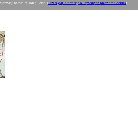
formacji na twoim komputerze. [
Przeczytaj informacje o używanych przez nas Cookies
].