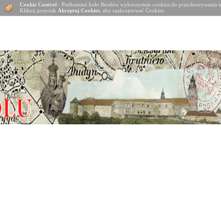
Cookie Control
- Podkamień koło Brodów wykorzystuje cookies do przechowywania in
Kliknij przycisk
Akceptuj Cookies
, aby zaakceptować Cookies.