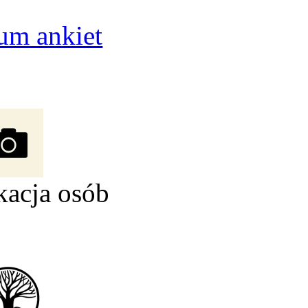
um ankiet
kacja osób