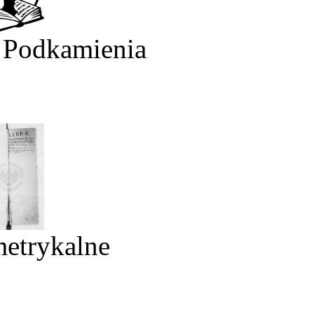
 Podkamienia
metrykalne