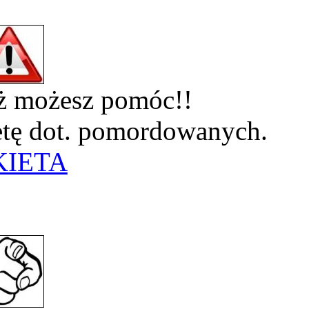
eż możesz pomóc!!
ietę dot. pomordowanych.
KIETA