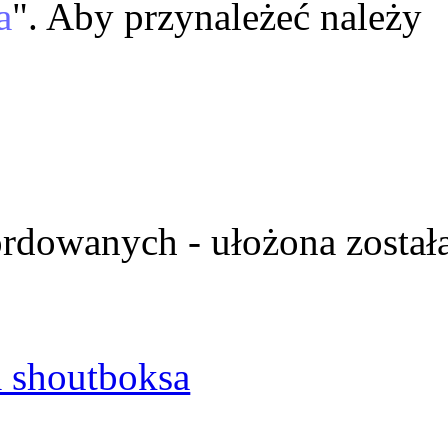
a
". Aby przynależeć należy
ordowanych - ułożona został
 shoutboksa