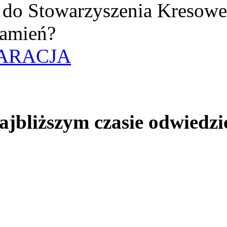
uż do Stowarzyszenia Kresow
amień?
ARACJA
jbliższym czasie odwiedzi