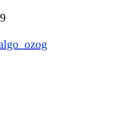
39
algo_ozog