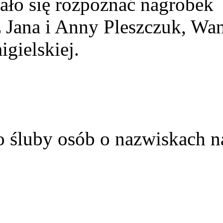
ało się rozpoznać nagrobek
z Jana i Anny Pleszczuk, Wa
gielskiej.
o śluby osób o nazwiskach n