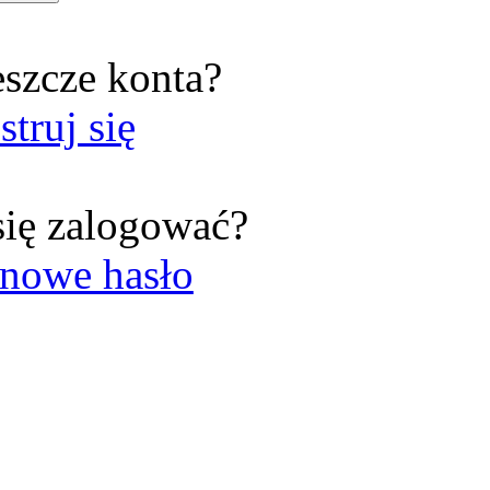
eszcze konta?
struj się
się zalogować?
nowe hasło