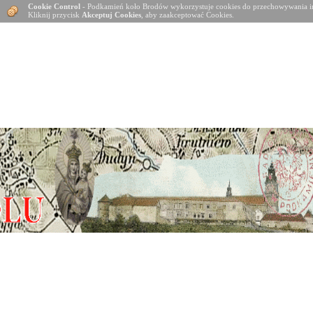
Cookie Control
- Podkamień koło Brodów wykorzystuje cookies do przechowywania in
Kliknij przycisk
Akceptuj Cookies
, aby zaakceptować Cookies.