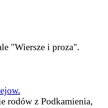
le "Wiersze i proza".
lejow.
ie rodów z Podkamienia,