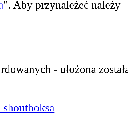
a
". Aby przynależeć należy
ordowanych - ułożona został
 shoutboksa