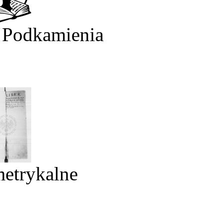
 Podkamienia
metrykalne