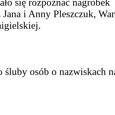
ało się rozpoznać nagrobek
z Jana i Anny Pleszczuk, Wa
gielskiej.
o śluby osób o nazwiskach n