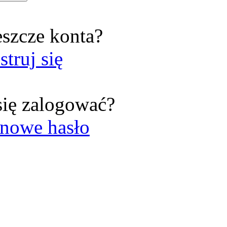
eszcze konta?
struj się
się zalogować?
nowe hasło