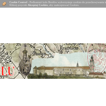
Cookie Control
- Podkamień koło Brodów wykorzystuje cookies do przechowywania in
Kliknij przycisk
Akceptuj Cookies
, aby zaakceptować Cookies.