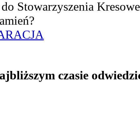
uż do Stowarzyszenia Kresow
amień?
ARACJA
jbliższym czasie odwiedzi