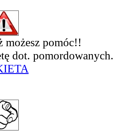
eż możesz pomóc!!
ietę dot. pomordowanych.
KIETA