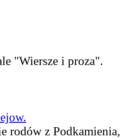
le "Wiersze i proza".
lejow.
ie rodów z Podkamienia,