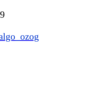
39
algo_ozog