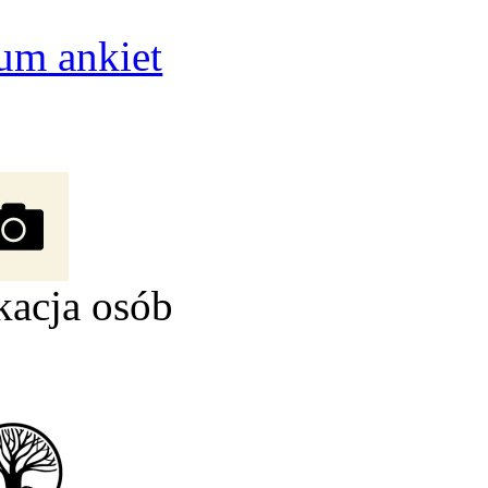
um ankiet
kacja osób