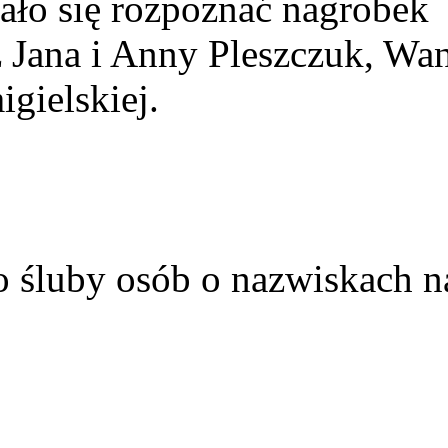
ało się rozpoznać nagrobek
z Jana i Anny Pleszczuk, Wa
gielskiej.
o śluby osób o nazwiskach n