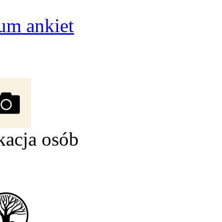
um ankiet
kacja osób