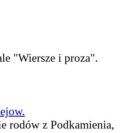
le "Wiersze i proza".
lejow.
ie rodów z Podkamienia,