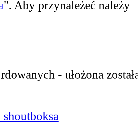
a
". Aby przynależeć należy
ordowanych - ułożona został
 shoutboksa