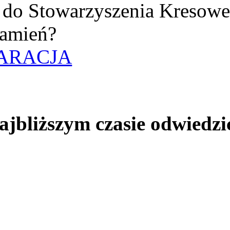
uż do Stowarzyszenia Kresow
amień?
ARACJA
jbliższym czasie odwiedzi