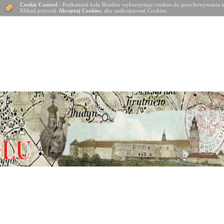
Cookie Control
- Podkamień koło Brodów wykorzystuje cookies do przechowywania in
Kliknij przycisk
Akceptuj Cookies
, aby zaakceptować Cookies.