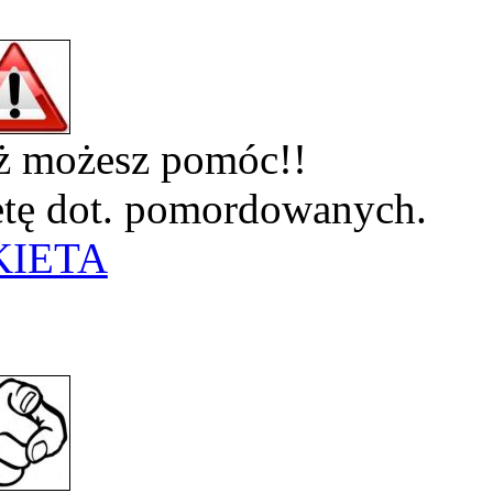
eż możesz pomóc!!
ietę dot. pomordowanych.
KIETA