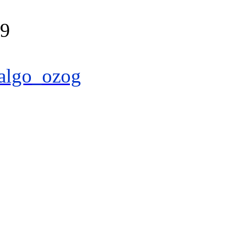
39
algo_ozog