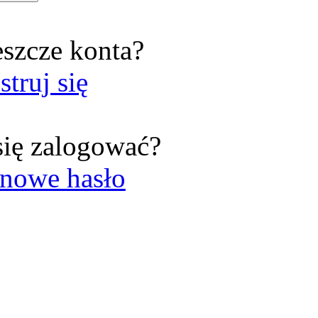
eszcze konta?
struj się
się zalogować?
nowe hasło