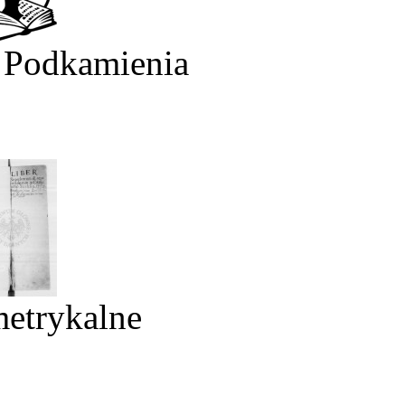
 Podkamienia
metrykalne