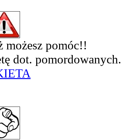
eż możesz pomóc!!
ietę dot. pomordowanych.
KIETA