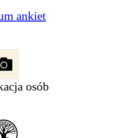
um ankiet
kacja osób