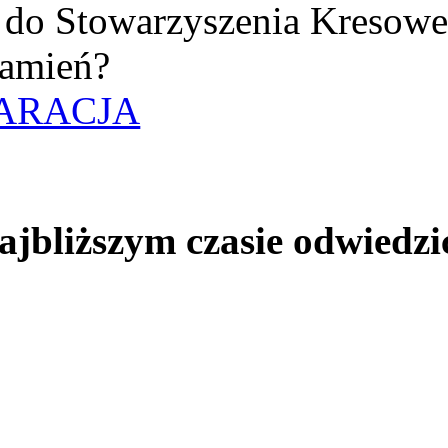
uż do Stowarzyszenia Kresow
amień?
ARACJA
jbliższym czasie odwiedzi