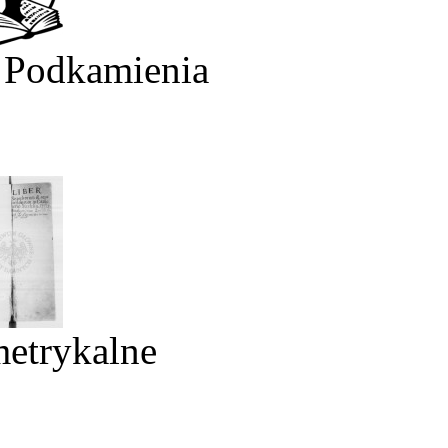
 Podkamienia
metrykalne