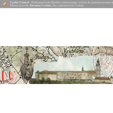
Cookie Control
- Podkamień koło Brodów wykorzystuje cookies do przechowywania in
Kliknij przycisk
Akceptuj Cookies
, aby zaakceptować Cookies.