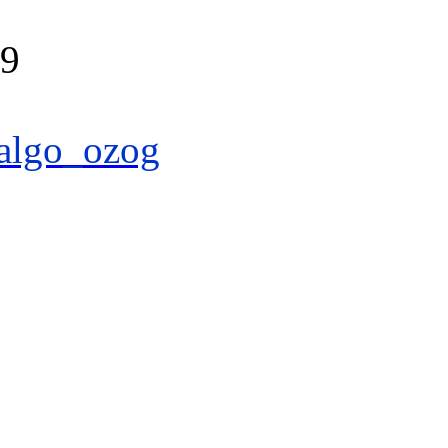
39
algo_ozog