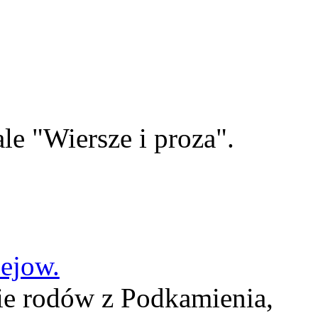
le "Wiersze i proza".
lejow.
ie rodów z Podkamienia,