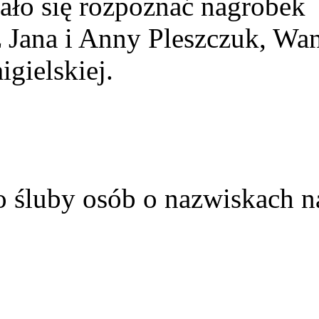
ało się rozpoznać nagrobek
z Jana i Anny Pleszczuk, Wa
gielskiej.
o śluby osób o nazwiskach n