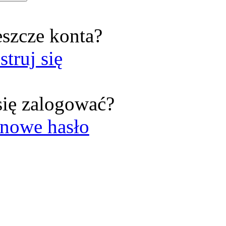
eszcze konta?
struj się
się zalogować?
nowe hasło