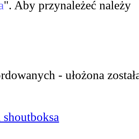
a
". Aby przynależeć należy
ordowanych - ułożona został
 shoutboksa